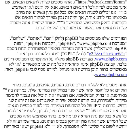
“https://vgfreak.com/forum”), אתה מסכים לציית לתנאים הבאים. אם
אינך מסכים לציית לכל התנאים הבאים, אנא אל תיגש ו/או תשתמש
ב־“”. אנו יכולים לשנות תנאים אלו בכל זמן נתון ונשקיע את מירב
מאמצינו כדי לידע אותך, אך יהיה זה נבון מצידך לסקור תנאים אלו
בקביעות כחלק מהשימוש המתמשך ב־“”. לאחר שינויים אתה מסכים
לציית לתנאים אלו כאשר הם מעודכנים ו/או מתוקנים.
הפורומים שלנו מבוססים על phpBB (להלן “הם”, “אותם”, “שלהם”,
“מערכת phpBB”, “www.phpbb.co.il”, “קבוצת phpBB”, “צוות
phpBB הישראלי”) אשר הינה מערכת בולטיין המשוחררת תחת הסכם
“
רישיון ציבורי כללי v2
” (להלן “GPL”) וניתנת להורדה דרך אתר
www.phpbb.com
. מערכת phpBB מקלה על האינטרנט המבוסס דיונים
בלבד, קבוצת phpBB אינה אחראית לכל מה שאנו מאפשרים ו/או לא
מאפשרים בתור תוכן מורשה ו/או מנוהל. למידע נוסף לגבי phpBB, ראה:
.
www.phpbb.com
אתה מסכים לא לשלוח דברים גסים, גזעניים, אלימים, פוגעים, בלתי
חוקיים או כל חומר אחר אשר שנוי במחלוקת במדינה שלך, במדינה בה “”
מאוחסנת או בחוק הבינלאומי. אם תעשה זאת תוביל את עצמך לחסימה
מיידית ולצמיתות, עם הודעה לספק שירות האינטרנט אם זה יראה לנו
דרוש. כתובות ה־IP של כל ההודעות נשמרות כדי לעזור בכפיית תנאים
אלו. אתה מסכים של “” יש את הזכות להסיר, לערוך, להעביר או לסגור
כל נושא בכל זמן נתון הנראה לנו מתאים. בתור משתמש אתה מסכים
שכל המידע אשר אתה מזין יאוחסן בבסיס הנתונים. בעוד שמידע זה לא
ייחשף לשום צד שלישי ללא הסכמתך, לא “” ולא phpBB ישאו באחריות