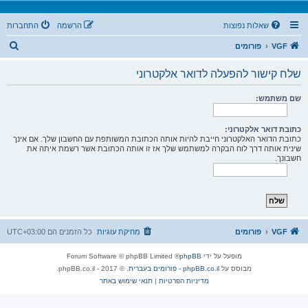
שאלות נפוצות
הרשמה
התחברות
ח
VGF
פורומים
י
שלח קישור להפעלה לדואר אלקטרוני
פ
ו
שם משתמש:
ש
כתובת דואר אלקטרוני:
כתובת הדואר האלקטרוני חייבת להיות אותה הכתובת המשותפת עם החשבון שלך. אם אינך
שינית אותה דרך לוח הבקרה למשתמש שלך אז זו אותה הכתובת אשר רשמת איתה את
חשבונך.
VGF
פורומים
מחיקת עוגיות
כל הזמנים הם
UTC+03:00
מופעל על ידי
phpBB
® Forum Software © phpBB Limited
מבוסס על
phpBB.co.il - פורומים בעברית
. © 2017 - phpBB.co.il.
מדיניות הפרטיות
|
תנאי שימוש באתר