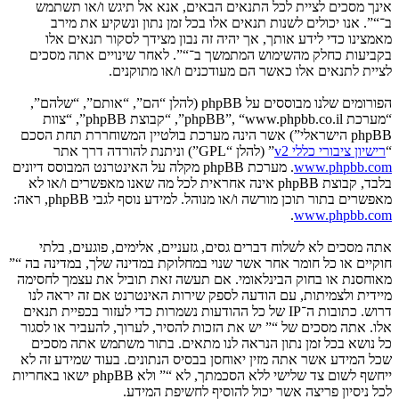
אינך מסכים לציית לכל התנאים הבאים, אנא אל תיגש ו/או תשתמש
ב־“”. אנו יכולים לשנות תנאים אלו בכל זמן נתון ונשקיע את מירב
מאמצינו כדי לידע אותך, אך יהיה זה נבון מצידך לסקור תנאים אלו
בקביעות כחלק מהשימוש המתמשך ב־“”. לאחר שינויים אתה מסכים
לציית לתנאים אלו כאשר הם מעודכנים ו/או מתוקנים.
הפורומים שלנו מבוססים על phpBB (להלן “הם”, “אותם”, “שלהם”,
“מערכת phpBB”, “www.phpbb.co.il”, “קבוצת phpBB”, “צוות
phpBB הישראלי”) אשר הינה מערכת בולטיין המשוחררת תחת הסכם
“
רישיון ציבורי כללי v2
” (להלן “GPL”) וניתנת להורדה דרך אתר
www.phpbb.com
. מערכת phpBB מקלה על האינטרנט המבוסס דיונים
בלבד, קבוצת phpBB אינה אחראית לכל מה שאנו מאפשרים ו/או לא
מאפשרים בתור תוכן מורשה ו/או מנוהל. למידע נוסף לגבי phpBB, ראה:
.
www.phpbb.com
אתה מסכים לא לשלוח דברים גסים, גזעניים, אלימים, פוגעים, בלתי
חוקיים או כל חומר אחר אשר שנוי במחלוקת במדינה שלך, במדינה בה “”
מאוחסנת או בחוק הבינלאומי. אם תעשה זאת תוביל את עצמך לחסימה
מיידית ולצמיתות, עם הודעה לספק שירות האינטרנט אם זה יראה לנו
דרוש. כתובות ה־IP של כל ההודעות נשמרות כדי לעזור בכפיית תנאים
אלו. אתה מסכים של “” יש את הזכות להסיר, לערוך, להעביר או לסגור
כל נושא בכל זמן נתון הנראה לנו מתאים. בתור משתמש אתה מסכים
שכל המידע אשר אתה מזין יאוחסן בבסיס הנתונים. בעוד שמידע זה לא
ייחשף לשום צד שלישי ללא הסכמתך, לא “” ולא phpBB ישאו באחריות
לכל ניסיון פריצה אשר יכול להוסיף לחשיפת המידע.