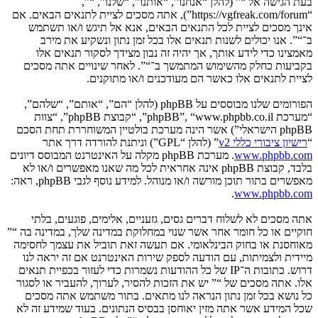
בעת הגישה אל “” (להלן “אנחנו”, “אותנו”, “שלנו”, “”,
“https://vgfreak.com/forum”), אתה מסכים לציית לתנאים הבאים. אם
אינך מסכים לציית לכל התנאים הבאים, אנא אל תיגש ו/או תשתמש
ב־“”. אנו יכולים לשנות תנאים אלו בכל זמן נתון ונשקיע את מירב
מאמצינו כדי לידע אותך, אך יהיה זה נבון מצידך לסקור תנאים אלו
בקביעות כחלק מהשימוש המתמשך ב־“”. לאחר שינויים אתה מסכים
לציית לתנאים אלו כאשר הם מעודכנים ו/או מתוקנים.
הפורומים שלנו מבוססים על phpBB (להלן “הם”, “אותם”, “שלהם”,
“מערכת phpBB”, “www.phpbb.co.il”, “קבוצת phpBB”, “צוות
phpBB הישראלי”) אשר הינה מערכת בולטיין המשוחררת תחת הסכם
“
רישיון ציבורי כללי v2
” (להלן “GPL”) וניתנת להורדה דרך אתר
www.phpbb.com
. מערכת phpBB מקלה על האינטרנט המבוסס דיונים
בלבד, קבוצת phpBB אינה אחראית לכל מה שאנו מאפשרים ו/או לא
מאפשרים בתור תוכן מורשה ו/או מנוהל. למידע נוסף לגבי phpBB, ראה:
.
www.phpbb.com
אתה מסכים לא לשלוח דברים גסים, גזעניים, אלימים, פוגעים, בלתי
חוקיים או כל חומר אחר אשר שנוי במחלוקת במדינה שלך, במדינה בה “”
מאוחסנת או בחוק הבינלאומי. אם תעשה זאת תוביל את עצמך לחסימה
מיידית ולצמיתות, עם הודעה לספק שירות האינטרנט אם זה יראה לנו
דרוש. כתובות ה־IP של כל ההודעות נשמרות כדי לעזור בכפיית תנאים
אלו. אתה מסכים של “” יש את הזכות להסיר, לערוך, להעביר או לסגור
כל נושא בכל זמן נתון הנראה לנו מתאים. בתור משתמש אתה מסכים
שכל המידע אשר אתה מזין יאוחסן בבסיס הנתונים. בעוד שמידע זה לא