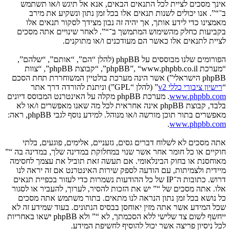
אינך מסכים לציית לכל התנאים הבאים, אנא אל תיגש ו/או תשתמש
ב־“”. אנו יכולים לשנות תנאים אלו בכל זמן נתון ונשקיע את מירב
מאמצינו כדי לידע אותך, אך יהיה זה נבון מצידך לסקור תנאים אלו
בקביעות כחלק מהשימוש המתמשך ב־“”. לאחר שינויים אתה מסכים
לציית לתנאים אלו כאשר הם מעודכנים ו/או מתוקנים.
הפורומים שלנו מבוססים על phpBB (להלן “הם”, “אותם”, “שלהם”,
“מערכת phpBB”, “www.phpbb.co.il”, “קבוצת phpBB”, “צוות
phpBB הישראלי”) אשר הינה מערכת בולטיין המשוחררת תחת הסכם
“
רישיון ציבורי כללי v2
” (להלן “GPL”) וניתנת להורדה דרך אתר
www.phpbb.com
. מערכת phpBB מקלה על האינטרנט המבוסס דיונים
בלבד, קבוצת phpBB אינה אחראית לכל מה שאנו מאפשרים ו/או לא
מאפשרים בתור תוכן מורשה ו/או מנוהל. למידע נוסף לגבי phpBB, ראה:
.
www.phpbb.com
אתה מסכים לא לשלוח דברים גסים, גזעניים, אלימים, פוגעים, בלתי
חוקיים או כל חומר אחר אשר שנוי במחלוקת במדינה שלך, במדינה בה “”
מאוחסנת או בחוק הבינלאומי. אם תעשה זאת תוביל את עצמך לחסימה
מיידית ולצמיתות, עם הודעה לספק שירות האינטרנט אם זה יראה לנו
דרוש. כתובות ה־IP של כל ההודעות נשמרות כדי לעזור בכפיית תנאים
אלו. אתה מסכים של “” יש את הזכות להסיר, לערוך, להעביר או לסגור
כל נושא בכל זמן נתון הנראה לנו מתאים. בתור משתמש אתה מסכים
שכל המידע אשר אתה מזין יאוחסן בבסיס הנתונים. בעוד שמידע זה לא
ייחשף לשום צד שלישי ללא הסכמתך, לא “” ולא phpBB ישאו באחריות
לכל ניסיון פריצה אשר יכול להוסיף לחשיפת המידע.