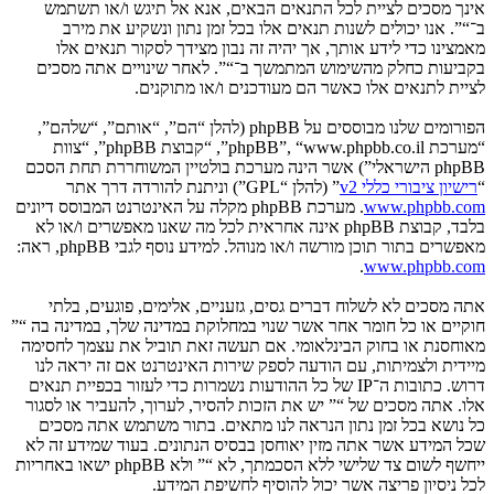
אינך מסכים לציית לכל התנאים הבאים, אנא אל תיגש ו/או תשתמש
ב־“”. אנו יכולים לשנות תנאים אלו בכל זמן נתון ונשקיע את מירב
מאמצינו כדי לידע אותך, אך יהיה זה נבון מצידך לסקור תנאים אלו
בקביעות כחלק מהשימוש המתמשך ב־“”. לאחר שינויים אתה מסכים
לציית לתנאים אלו כאשר הם מעודכנים ו/או מתוקנים.
הפורומים שלנו מבוססים על phpBB (להלן “הם”, “אותם”, “שלהם”,
“מערכת phpBB”, “www.phpbb.co.il”, “קבוצת phpBB”, “צוות
phpBB הישראלי”) אשר הינה מערכת בולטיין המשוחררת תחת הסכם
“
רישיון ציבורי כללי v2
” (להלן “GPL”) וניתנת להורדה דרך אתר
www.phpbb.com
. מערכת phpBB מקלה על האינטרנט המבוסס דיונים
בלבד, קבוצת phpBB אינה אחראית לכל מה שאנו מאפשרים ו/או לא
מאפשרים בתור תוכן מורשה ו/או מנוהל. למידע נוסף לגבי phpBB, ראה:
.
www.phpbb.com
אתה מסכים לא לשלוח דברים גסים, גזעניים, אלימים, פוגעים, בלתי
חוקיים או כל חומר אחר אשר שנוי במחלוקת במדינה שלך, במדינה בה “”
מאוחסנת או בחוק הבינלאומי. אם תעשה זאת תוביל את עצמך לחסימה
מיידית ולצמיתות, עם הודעה לספק שירות האינטרנט אם זה יראה לנו
דרוש. כתובות ה־IP של כל ההודעות נשמרות כדי לעזור בכפיית תנאים
אלו. אתה מסכים של “” יש את הזכות להסיר, לערוך, להעביר או לסגור
כל נושא בכל זמן נתון הנראה לנו מתאים. בתור משתמש אתה מסכים
שכל המידע אשר אתה מזין יאוחסן בבסיס הנתונים. בעוד שמידע זה לא
ייחשף לשום צד שלישי ללא הסכמתך, לא “” ולא phpBB ישאו באחריות
לכל ניסיון פריצה אשר יכול להוסיף לחשיפת המידע.