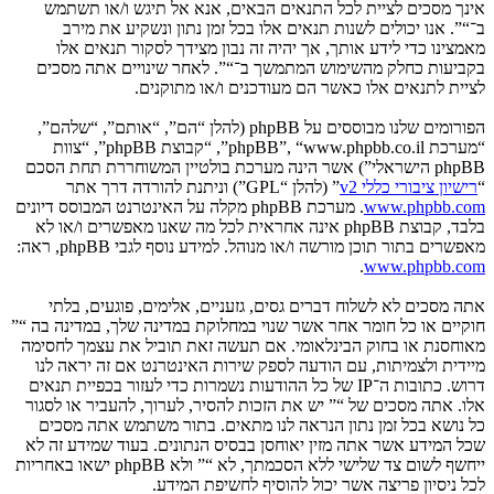
אינך מסכים לציית לכל התנאים הבאים, אנא אל תיגש ו/או תשתמש
ב־“”. אנו יכולים לשנות תנאים אלו בכל זמן נתון ונשקיע את מירב
מאמצינו כדי לידע אותך, אך יהיה זה נבון מצידך לסקור תנאים אלו
בקביעות כחלק מהשימוש המתמשך ב־“”. לאחר שינויים אתה מסכים
לציית לתנאים אלו כאשר הם מעודכנים ו/או מתוקנים.
הפורומים שלנו מבוססים על phpBB (להלן “הם”, “אותם”, “שלהם”,
“מערכת phpBB”, “www.phpbb.co.il”, “קבוצת phpBB”, “צוות
phpBB הישראלי”) אשר הינה מערכת בולטיין המשוחררת תחת הסכם
“
רישיון ציבורי כללי v2
” (להלן “GPL”) וניתנת להורדה דרך אתר
www.phpbb.com
. מערכת phpBB מקלה על האינטרנט המבוסס דיונים
בלבד, קבוצת phpBB אינה אחראית לכל מה שאנו מאפשרים ו/או לא
מאפשרים בתור תוכן מורשה ו/או מנוהל. למידע נוסף לגבי phpBB, ראה:
.
www.phpbb.com
אתה מסכים לא לשלוח דברים גסים, גזעניים, אלימים, פוגעים, בלתי
חוקיים או כל חומר אחר אשר שנוי במחלוקת במדינה שלך, במדינה בה “”
מאוחסנת או בחוק הבינלאומי. אם תעשה זאת תוביל את עצמך לחסימה
מיידית ולצמיתות, עם הודעה לספק שירות האינטרנט אם זה יראה לנו
דרוש. כתובות ה־IP של כל ההודעות נשמרות כדי לעזור בכפיית תנאים
אלו. אתה מסכים של “” יש את הזכות להסיר, לערוך, להעביר או לסגור
כל נושא בכל זמן נתון הנראה לנו מתאים. בתור משתמש אתה מסכים
שכל המידע אשר אתה מזין יאוחסן בבסיס הנתונים. בעוד שמידע זה לא
ייחשף לשום צד שלישי ללא הסכמתך, לא “” ולא phpBB ישאו באחריות
לכל ניסיון פריצה אשר יכול להוסיף לחשיפת המידע.