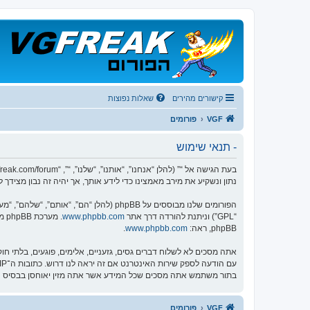
קישורים מהירים
שאלות נפוצות
VGF
פורומים
- תנאי שימוש
נתון ונשקיע את מירב מאמצינו כדי לידע אותך, אך יהיה זה נבון מציד
הפורומים שלנו מבוססים על phpBB (להלן “הם”, “אותם”, “שלהם”, “מערכת phpBB”, “www.phpbb.co.il”, “קבוצת phpBB”, “צוות phpBB הישראלי”) אשר הינה מערכת בולטיין המשוחררת תחת הסכם “
“GPL”) וניתנת להורדה דרך אתר
www.phpbb.com
phpBB, ראה:
www.phpbb.com
.
אתה מסכים לא לשלוח דברים גסים, גזעניים, אלימים, פוגעים, בלתי ח
בתור משתמש אתה מסכים שכל המידע אשר אתה מזין יאוחסן בבסיס הנתונים. בעוד שמידע זה לא ייחשף לש
VGF
פורומים