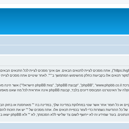
בעת הגישה אל “” (להלן “אנחנו”, “אותנו”, “שלנו”, “”, “https://vgfreak.com/forum”), אתה מסכים לציית לתנאים הבאים. אם 
ך לסקור תנאים אלו בקביעות כחלק מהשימוש המתמשך ב־“”. לאחר שינויים אתה מסכים לציית 
. מערכת phpBB מקלה על האינטרנט המבוסס דיונים בלבד, ק
וקיים או כל חומר אחר אשר שנוי במחלוקת במדינה שלך, במדינה בה “” מאוחסנת או בחוק הב
עם הודעה לספק שירות האינטרנט אם זה יראה לנו דרוש. כתובות ה־IP של כל ההודעות נשמרות כדי לעזור בכפיית תנאים אלו. אתה מסכי
ום צד שלישי ללא הסכמתך, לא “” ולא phpBB ישאו באחריות לכל ניסיון פריצה אשר יכול להוסיף לחשיפת המידע.