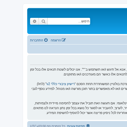
חיפוש
חיפוש מתקדם
הרשמה
התחברות
אינך מסכים לציית לכל התנאים הבאים, אנא אל תיגש ו/או תשתמש ב־“”. אנו יכולים לשנות תנאים אלו בכל זמן
לתנאים אלו כאשר הם מעודכנים ו/או מתוקנים.
רישיון ציבורי כללי v2
” (להלן
בוצת phpBB אינה אחראית לכל מה שאנו מאפשרים ו/או לא מאפשרים בתור תוכן מורשה ו/או מנוהל. למידע נוסף לגבי
ינלאומי. אם תעשה זאת תוביל את עצמך לחסימה מיידית ולצמיתות,
ם של “” יש את הזכות להסיר, לערוך, להעביר או לסגור כל נושא בכל זמן נתון הנראה לנו מתאים.
מחיקת עוגיות
כל הזמנים הם
UTC+03:00