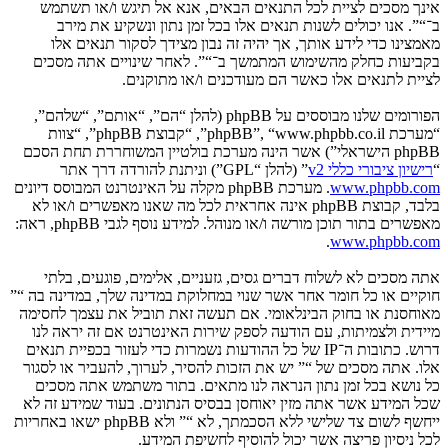
אינך מסכים לציית לכל התנאים הבאים, אנא אל תיגש ו/או תשתמש
ב־“”. אנו יכולים לשנות תנאים אלו בכל זמן נתון ונשקיע את מירב
מאמצינו כדי לידע אותך, אך יהיה זה נבון מצידך לסקור תנאים אלו
בקביעות כחלק מהשימוש המתמשך ב־“”. לאחר שינויים אתה מסכים
לציית לתנאים אלו כאשר הם מעודכנים ו/או מתוקנים.
הפורומים שלנו מבוססים על phpBB (להלן “הם”, “אותם”, “שלהם”,
“מערכת phpBB”, “www.phpbb.co.il”, “קבוצת phpBB”, “צוות
phpBB הישראלי”) אשר הינה מערכת בולטיין המשוחררת תחת הסכם
“
רישיון ציבורי כללי v2
” (להלן “GPL”) וניתנת להורדה דרך אתר
www.phpbb.com
. מערכת phpBB מקלה על האינטרנט המבוסס דיונים
בלבד, קבוצת phpBB אינה אחראית לכל מה שאנו מאפשרים ו/או לא
מאפשרים בתור תוכן מורשה ו/או מנוהל. למידע נוסף לגבי phpBB, ראה:
.
www.phpbb.com
אתה מסכים לא לשלוח דברים גסים, גזעניים, אלימים, פוגעים, בלתי
חוקיים או כל חומר אחר אשר שנוי במחלוקת במדינה שלך, במדינה בה “”
מאוחסנת או בחוק הבינלאומי. אם תעשה זאת תוביל את עצמך לחסימה
מיידית ולצמיתות, עם הודעה לספק שירות האינטרנט אם זה יראה לנו
דרוש. כתובות ה־IP של כל ההודעות נשמרות כדי לעזור בכפיית תנאים
אלו. אתה מסכים של “” יש את הזכות להסיר, לערוך, להעביר או לסגור
כל נושא בכל זמן נתון הנראה לנו מתאים. בתור משתמש אתה מסכים
שכל המידע אשר אתה מזין יאוחסן בבסיס הנתונים. בעוד שמידע זה לא
ייחשף לשום צד שלישי ללא הסכמתך, לא “” ולא phpBB ישאו באחריות
לכל ניסיון פריצה אשר יכול להוסיף לחשיפת המידע.