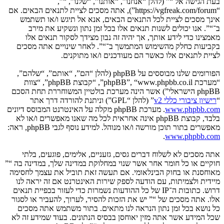
בעת הגישה אל “” (להלן “אנחנו”, “אותנו”, “שלנו”, “”,
“https://vgfreak.com/forum”), אתה מסכים לציית לתנאים הבאים. אם
אינך מסכים לציית לכל התנאים הבאים, אנא אל תיגש ו/או תשתמש
ב־“”. אנו יכולים לשנות תנאים אלו בכל זמן נתון ונשקיע את מירב
מאמצינו כדי לידע אותך, אך יהיה זה נבון מצידך לסקור תנאים אלו
בקביעות כחלק מהשימוש המתמשך ב־“”. לאחר שינויים אתה מסכים
לציית לתנאים אלו כאשר הם מעודכנים ו/או מתוקנים.
הפורומים שלנו מבוססים על phpBB (להלן “הם”, “אותם”, “שלהם”,
“מערכת phpBB”, “www.phpbb.co.il”, “קבוצת phpBB”, “צוות
phpBB הישראלי”) אשר הינה מערכת בולטיין המשוחררת תחת הסכם
“
רישיון ציבורי כללי v2
” (להלן “GPL”) וניתנת להורדה דרך אתר
www.phpbb.com
. מערכת phpBB מקלה על האינטרנט המבוסס דיונים
בלבד, קבוצת phpBB אינה אחראית לכל מה שאנו מאפשרים ו/או לא
מאפשרים בתור תוכן מורשה ו/או מנוהל. למידע נוסף לגבי phpBB, ראה:
.
www.phpbb.com
אתה מסכים לא לשלוח דברים גסים, גזעניים, אלימים, פוגעים, בלתי
חוקיים או כל חומר אחר אשר שנוי במחלוקת במדינה שלך, במדינה בה “”
מאוחסנת או בחוק הבינלאומי. אם תעשה זאת תוביל את עצמך לחסימה
מיידית ולצמיתות, עם הודעה לספק שירות האינטרנט אם זה יראה לנו
דרוש. כתובות ה־IP של כל ההודעות נשמרות כדי לעזור בכפיית תנאים
אלו. אתה מסכים של “” יש את הזכות להסיר, לערוך, להעביר או לסגור
כל נושא בכל זמן נתון הנראה לנו מתאים. בתור משתמש אתה מסכים
שכל המידע אשר אתה מזין יאוחסן בבסיס הנתונים. בעוד שמידע זה לא