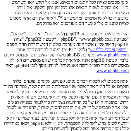
אינך מסכים לציית לכל התנאים הבאים, אנא אל תיגש ו/או תשתמש
ב־“”. אנו יכולים לשנות תנאים אלו בכל זמן נתון ונשקיע את מירב
מאמצינו כדי לידע אותך, אך יהיה זה נבון מצידך לסקור תנאים אלו
בקביעות כחלק מהשימוש המתמשך ב־“”. לאחר שינויים אתה מסכים
לציית לתנאים אלו כאשר הם מעודכנים ו/או מתוקנים.
הפורומים שלנו מבוססים על phpBB (להלן “הם”, “אותם”, “שלהם”,
“מערכת phpBB”, “www.phpbb.co.il”, “קבוצת phpBB”, “צוות
phpBB הישראלי”) אשר הינה מערכת בולטיין המשוחררת תחת הסכם
“
רישיון ציבורי כללי v2
” (להלן “GPL”) וניתנת להורדה דרך אתר
www.phpbb.com
. מערכת phpBB מקלה על האינטרנט המבוסס דיונים
בלבד, קבוצת phpBB אינה אחראית לכל מה שאנו מאפשרים ו/או לא
מאפשרים בתור תוכן מורשה ו/או מנוהל. למידע נוסף לגבי phpBB, ראה:
.
www.phpbb.com
אתה מסכים לא לשלוח דברים גסים, גזעניים, אלימים, פוגעים, בלתי
חוקיים או כל חומר אחר אשר שנוי במחלוקת במדינה שלך, במדינה בה “”
מאוחסנת או בחוק הבינלאומי. אם תעשה זאת תוביל את עצמך לחסימה
מיידית ולצמיתות, עם הודעה לספק שירות האינטרנט אם זה יראה לנו
דרוש. כתובות ה־IP של כל ההודעות נשמרות כדי לעזור בכפיית תנאים
אלו. אתה מסכים של “” יש את הזכות להסיר, לערוך, להעביר או לסגור
כל נושא בכל זמן נתון הנראה לנו מתאים. בתור משתמש אתה מסכים
שכל המידע אשר אתה מזין יאוחסן בבסיס הנתונים. בעוד שמידע זה לא
ייחשף לשום צד שלישי ללא הסכמתך, לא “” ולא phpBB ישאו באחריות
לכל ניסיון פריצה אשר יכול להוסיף לחשיפת המידע.