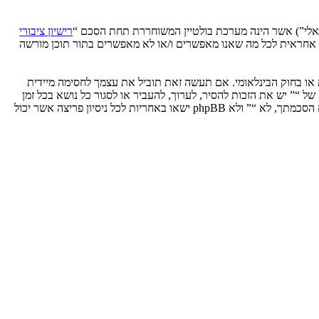
רישיון ציבורי
phpB מקלה על האינטרנט המבוסס דיונים בלבד, קבוצת phpBB אינה אחראית לכל מה שאנו מאפשרים ו/או לא מאפשרים בתור תוכן מורשה
ת או בחוק הבינלאומי. אם תעשה זאת תוביל את עצמך לחסימה מיידית
 לעזור בכפיית תנאים אלו. אתה מסכים של “” יש את הזכות להסיר, לערוך, להעביר או לסגור כל נושא בכל זמן
נתון הנראה לנו מתאים. בתור משתמש אתה מסכים שכל המידע אשר אתה מזין יאוחסן בבסיס הנתונים. בעוד שמידע זה לא ייחשף לשום צד שלישי ללא הסכמתך, לא “” ולא phpBB ישאו באחריות לכל ניסיון פריצה אשר יכול