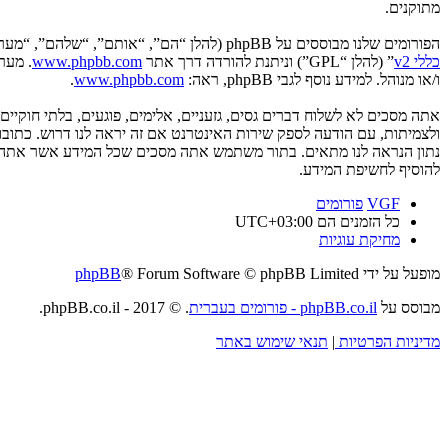
מתוקנים.
הפורומים שלנו מבוססים על phpBB (להלן “הם”, “אותם”, “שלהם”, “מערכת phpBB”, “www.phpbb.co.il”, “קבוצת phpBB”, “צוות phpBB הישראלי”) אשר הינה מערכת בולטיין המשוחררת תחת הסכם “
כללי v2
” (להלן “GPL”) וניתנת להורדה דרך אתר
www.phpbb.com
ו/או מנוהל. למידע נוסף לגבי phpBB, ראה:
www.phpbb.com
.
אתה מסכים לא לשלוח דברים גסים, גזעניים, אלימים, פוגעים, בלתי חוקי
להוסיף לחשיפת המידע.
VGF
פורומים
כל הזמנים הם
UTC+03:00
מחיקת עוגיות
מופעל על ידי
® Forum Software © phpBB Limited
phpBB
מבוסס על
phpBB.co.il - פורומים בעברית
. © 2017 - phpBB.co.il.
מדיניות הפרטיות
|
תנאי שימוש באתר