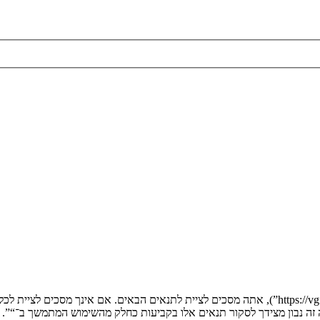
בעת הגישה אל “” (להלן “אנחנו”, “אותנו”, “שלנו”, “”, “https://vgfreak.com/forum”), אתה מסכים לציי
יה זה נבון מצידך לסקור תנאים אלו בקביעות כחלק מהשימוש המתמשך ב־“”.