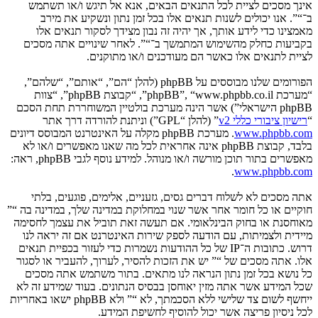
אינך מסכים לציית לכל התנאים הבאים, אנא אל תיגש ו/או תשתמש
ב־“”. אנו יכולים לשנות תנאים אלו בכל זמן נתון ונשקיע את מירב
מאמצינו כדי לידע אותך, אך יהיה זה נבון מצידך לסקור תנאים אלו
בקביעות כחלק מהשימוש המתמשך ב־“”. לאחר שינויים אתה מסכים
לציית לתנאים אלו כאשר הם מעודכנים ו/או מתוקנים.
הפורומים שלנו מבוססים על phpBB (להלן “הם”, “אותם”, “שלהם”,
“מערכת phpBB”, “www.phpbb.co.il”, “קבוצת phpBB”, “צוות
phpBB הישראלי”) אשר הינה מערכת בולטיין המשוחררת תחת הסכם
“
רישיון ציבורי כללי v2
” (להלן “GPL”) וניתנת להורדה דרך אתר
www.phpbb.com
. מערכת phpBB מקלה על האינטרנט המבוסס דיונים
בלבד, קבוצת phpBB אינה אחראית לכל מה שאנו מאפשרים ו/או לא
מאפשרים בתור תוכן מורשה ו/או מנוהל. למידע נוסף לגבי phpBB, ראה:
.
www.phpbb.com
אתה מסכים לא לשלוח דברים גסים, גזעניים, אלימים, פוגעים, בלתי
חוקיים או כל חומר אחר אשר שנוי במחלוקת במדינה שלך, במדינה בה “”
מאוחסנת או בחוק הבינלאומי. אם תעשה זאת תוביל את עצמך לחסימה
מיידית ולצמיתות, עם הודעה לספק שירות האינטרנט אם זה יראה לנו
דרוש. כתובות ה־IP של כל ההודעות נשמרות כדי לעזור בכפיית תנאים
אלו. אתה מסכים של “” יש את הזכות להסיר, לערוך, להעביר או לסגור
כל נושא בכל זמן נתון הנראה לנו מתאים. בתור משתמש אתה מסכים
שכל המידע אשר אתה מזין יאוחסן בבסיס הנתונים. בעוד שמידע זה לא
ייחשף לשום צד שלישי ללא הסכמתך, לא “” ולא phpBB ישאו באחריות
לכל ניסיון פריצה אשר יכול להוסיף לחשיפת המידע.