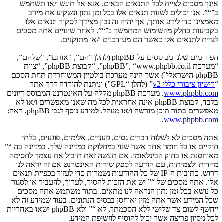
אינך מסכים לציית לכל התנאים הבאים, אנא אל תיגש ו/או תשתמש
ב־“”. אנו יכולים לשנות תנאים אלו בכל זמן נתון ונשקיע את מירב
מאמצינו כדי לידע אותך, אך יהיה זה נבון מצידך לסקור תנאים אלו
בקביעות כחלק מהשימוש המתמשך ב־“”. לאחר שינויים אתה מסכים
לציית לתנאים אלו כאשר הם מעודכנים ו/או מתוקנים.
הפורומים שלנו מבוססים על phpBB (להלן “הם”, “אותם”, “שלהם”,
“מערכת phpBB”, “www.phpbb.co.il”, “קבוצת phpBB”, “צוות
phpBB הישראלי”) אשר הינה מערכת בולטיין המשוחררת תחת הסכם
“
רישיון ציבורי כללי v2
” (להלן “GPL”) וניתנת להורדה דרך אתר
www.phpbb.com
. מערכת phpBB מקלה על האינטרנט המבוסס דיונים
בלבד, קבוצת phpBB אינה אחראית לכל מה שאנו מאפשרים ו/או לא
מאפשרים בתור תוכן מורשה ו/או מנוהל. למידע נוסף לגבי phpBB, ראה:
.
www.phpbb.com
אתה מסכים לא לשלוח דברים גסים, גזעניים, אלימים, פוגעים, בלתי
חוקיים או כל חומר אחר אשר שנוי במחלוקת במדינה שלך, במדינה בה “”
מאוחסנת או בחוק הבינלאומי. אם תעשה זאת תוביל את עצמך לחסימה
מיידית ולצמיתות, עם הודעה לספק שירות האינטרנט אם זה יראה לנו
דרוש. כתובות ה־IP של כל ההודעות נשמרות כדי לעזור בכפיית תנאים
אלו. אתה מסכים של “” יש את הזכות להסיר, לערוך, להעביר או לסגור
כל נושא בכל זמן נתון הנראה לנו מתאים. בתור משתמש אתה מסכים
שכל המידע אשר אתה מזין יאוחסן בבסיס הנתונים. בעוד שמידע זה לא
ייחשף לשום צד שלישי ללא הסכמתך, לא “” ולא phpBB ישאו באחריות
לכל ניסיון פריצה אשר יכול להוסיף לחשיפת המידע.