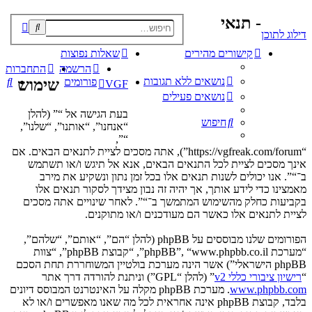
- תנאי
פוש
דילוג לתוכן
קדם
קישורים מהירים
שאלות נפוצות
הרשמה
התחברות
נושאים ללא תגובות
חי
פורומים
שימוש
VGF
נושאים פעילים
בעת הגישה אל “” (להלן
חיפוש
“אנחנו”, “אותנו”, “שלנו”,
“”,
“https://vgfreak.com/forum”), אתה מסכים לציית לתנאים הבאים. אם
אינך מסכים לציית לכל התנאים הבאים, אנא אל תיגש ו/או תשתמש
ב־“”. אנו יכולים לשנות תנאים אלו בכל זמן נתון ונשקיע את מירב
מאמצינו כדי לידע אותך, אך יהיה זה נבון מצידך לסקור תנאים אלו
בקביעות כחלק מהשימוש המתמשך ב־“”. לאחר שינויים אתה מסכים
לציית לתנאים אלו כאשר הם מעודכנים ו/או מתוקנים.
הפורומים שלנו מבוססים על phpBB (להלן “הם”, “אותם”, “שלהם”,
“מערכת phpBB”, “www.phpbb.co.il”, “קבוצת phpBB”, “צוות
phpBB הישראלי”) אשר הינה מערכת בולטיין המשוחררת תחת הסכם
“
רישיון ציבורי כללי v2
” (להלן “GPL”) וניתנת להורדה דרך אתר
www.phpbb.com
. מערכת phpBB מקלה על האינטרנט המבוסס דיונים
בלבד, קבוצת phpBB אינה אחראית לכל מה שאנו מאפשרים ו/או לא