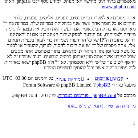
מאפשרים בתור תוכן מורשה ו/או מנוהל. למידע נוסף לגבי phpBB, ראה:
.
www.phpbb.com
אתה מסכים לא לשלוח דברים גסים, גזעניים, אלימים, פוגעים, בלתי
חוקיים או כל חומר אחר אשר שנוי במחלוקת במדינה שלך, במדינה בה “”
מאוחסנת או בחוק הבינלאומי. אם תעשה זאת תוביל את עצמך לחסימה
מיידית ולצמיתות, עם הודעה לספק שירות האינטרנט אם זה יראה לנו
דרוש. כתובות ה־IP של כל ההודעות נשמרות כדי לעזור בכפיית תנאים
אלו. אתה מסכים של “” יש את הזכות להסיר, לערוך, להעביר או לסגור
כל נושא בכל זמן נתון הנראה לנו מתאים. בתור משתמש אתה מסכים
שכל המידע אשר אתה מזין יאוחסן בבסיס הנתונים. בעוד שמידע זה לא
ייחשף לשום צד שלישי ללא הסכמתך, לא “” ולא phpBB ישאו באחריות
לכל ניסיון פריצה אשר יכול להוסיף לחשיפת המידע.
פורומים
כל הזמנים הם
UTC+03:00
VGF
מחיקת עוגיות
מופעל על ידי
phpBB
® Forum Software © phpBB Limited
מבוסס על
phpBB.co.il - פורומים בעברית
. © 2017 - phpBB.co.il.
מדיניות הפרטיות
|
תנאי שימוש באתר