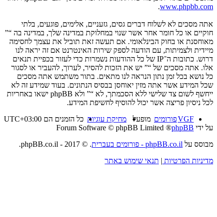
.
www.phpbb.com
אתה מסכים לא לשלוח דברים גסים, גזעניים, אלימים, פוגעים, בלתי
חוקיים או כל חומר אחר אשר שנוי במחלוקת במדינה שלך, במדינה בה “”
מאוחסנת או בחוק הבינלאומי. אם תעשה זאת תוביל את עצמך לחסימה
מיידית ולצמיתות, עם הודעה לספק שירות האינטרנט אם זה יראה לנו
דרוש. כתובות ה־IP של כל ההודעות נשמרות כדי לעזור בכפיית תנאים
אלו. אתה מסכים של “” יש את הזכות להסיר, לערוך, להעביר או לסגור
כל נושא בכל זמן נתון הנראה לנו מתאים. בתור משתמש אתה מסכים
שכל המידע אשר אתה מזין יאוחסן בבסיס הנתונים. בעוד שמידע זה לא
ייחשף לשום צד שלישי ללא הסכמתך, לא “” ולא phpBB ישאו באחריות
לכל ניסיון פריצה אשר יכול להוסיף לחשיפת המידע.
VGF
פורומים
מופעל
מחיקת עוגיות
כל הזמנים הם
UTC+03:00
על ידי
phpBB
® Forum Software © phpBB Limited
מבוסס על
phpBB.co.il - פורומים בעברית
. © 2017 - phpBB.co.il.
מדיניות הפרטיות
|
תנאי שימוש באתר