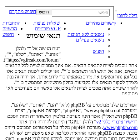
-
חיפוש מתקדם
חיפוש
דילוג לתוכן
קישורים מהירים
שאלות נפוצות
התחברות
VGF
פורומים
הרשמה
נושאים ללא תגובות
תנאי שימוש
חיפוש
נושאים פעילים
בעת הגישה אל “” (להלן
חיפוש
“אנחנו”, “אותנו”, “שלנו”, “”,
“https://vgfreak.com/forum”),
אתה מסכים לציית לתנאים הבאים. אם אינך מסכים לציית לכל התנאים
הבאים, אנא אל תיגש ו/או תשתמש ב־“”. אנו יכולים לשנות תנאים אלו
בכל זמן נתון ונשקיע את מירב מאמצינו כדי לידע אותך, אך יהיה זה נבון
מצידך לסקור תנאים אלו בקביעות כחלק מהשימוש המתמשך ב־“”.
לאחר שינויים אתה מסכים לציית לתנאים אלו כאשר הם מעודכנים ו/או
מתוקנים.
הפורומים שלנו מבוססים על phpBB (להלן “הם”, “אותם”, “שלהם”,
“מערכת phpBB”, “www.phpbb.co.il”, “קבוצת phpBB”, “צוות
phpBB הישראלי”) אשר הינה מערכת בולטיין המשוחררת תחת הסכם
“
רישיון ציבורי כללי v2
” (להלן “GPL”) וניתנת להורדה דרך אתר
www.phpbb.com
. מערכת phpBB מקלה על האינטרנט המבוסס דיונים
בלבד, קבוצת phpBB אינה אחראית לכל מה שאנו מאפשרים ו/או לא
מאפשרים בתור תוכן מורשה ו/או מנוהל. למידע נוסף לגבי phpBB, ראה: