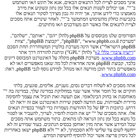
אינך מסכים לציית לכל התנאים הבאים, אנא אל תיגש ו/או תשתמש
ב־“”. אנו יכולים לשנות תנאים אלו בכל זמן נתון ונשקיע את מירב
מאמצינו כדי לידע אותך, אך יהיה זה נבון מצידך לסקור תנאים אלו
בקביעות כחלק מהשימוש המתמשך ב־“”. לאחר שינויים אתה מסכים
לציית לתנאים אלו כאשר הם מעודכנים ו/או מתוקנים.
הפורומים שלנו מבוססים על phpBB (להלן “הם”, “אותם”, “שלהם”,
“מערכת phpBB”, “www.phpbb.co.il”, “קבוצת phpBB”, “צוות
phpBB הישראלי”) אשר הינה מערכת בולטיין המשוחררת תחת הסכם
“
רישיון ציבורי כללי v2
” (להלן “GPL”) וניתנת להורדה דרך אתר
www.phpbb.com
. מערכת phpBB מקלה על האינטרנט המבוסס דיונים
בלבד, קבוצת phpBB אינה אחראית לכל מה שאנו מאפשרים ו/או לא
מאפשרים בתור תוכן מורשה ו/או מנוהל. למידע נוסף לגבי phpBB, ראה:
.
www.phpbb.com
אתה מסכים לא לשלוח דברים גסים, גזעניים, אלימים, פוגעים, בלתי
חוקיים או כל חומר אחר אשר שנוי במחלוקת במדינה שלך, במדינה בה “”
מאוחסנת או בחוק הבינלאומי. אם תעשה זאת תוביל את עצמך לחסימה
מיידית ולצמיתות, עם הודעה לספק שירות האינטרנט אם זה יראה לנו
דרוש. כתובות ה־IP של כל ההודעות נשמרות כדי לעזור בכפיית תנאים
אלו. אתה מסכים של “” יש את הזכות להסיר, לערוך, להעביר או לסגור
כל נושא בכל זמן נתון הנראה לנו מתאים. בתור משתמש אתה מסכים
שכל המידע אשר אתה מזין יאוחסן בבסיס הנתונים. בעוד שמידע זה לא
ייחשף לשום צד שלישי ללא הסכמתך, לא “” ולא phpBB ישאו באחריות
לכל ניסיון פריצה אשר יכול להוסיף לחשיפת המידע.