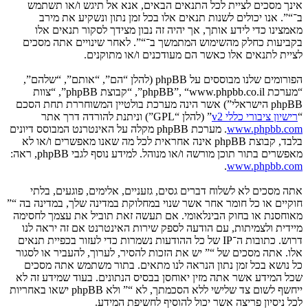
אינך מסכים לציית לכל התנאים הבאים, אנא אל תיגש ו/או תשתמש
ב־“”. אנו יכולים לשנות תנאים אלו בכל זמן נתון ונשקיע את מירב
מאמצינו כדי לידע אותך, אך יהיה זה נבון מצידך לסקור תנאים אלו
בקביעות כחלק מהשימוש המתמשך ב־“”. לאחר שינויים אתה מסכים
לציית לתנאים אלו כאשר הם מעודכנים ו/או מתוקנים.
הפורומים שלנו מבוססים על phpBB (להלן “הם”, “אותם”, “שלהם”,
“מערכת phpBB”, “www.phpbb.co.il”, “קבוצת phpBB”, “צוות
phpBB הישראלי”) אשר הינה מערכת בולטיין המשוחררת תחת הסכם
“
רישיון ציבורי כללי v2
” (להלן “GPL”) וניתנת להורדה דרך אתר
www.phpbb.com
. מערכת phpBB מקלה על האינטרנט המבוסס דיונים
בלבד, קבוצת phpBB אינה אחראית לכל מה שאנו מאפשרים ו/או לא
מאפשרים בתור תוכן מורשה ו/או מנוהל. למידע נוסף לגבי phpBB, ראה:
.
www.phpbb.com
אתה מסכים לא לשלוח דברים גסים, גזעניים, אלימים, פוגעים, בלתי
חוקיים או כל חומר אחר אשר שנוי במחלוקת במדינה שלך, במדינה בה “”
מאוחסנת או בחוק הבינלאומי. אם תעשה זאת תוביל את עצמך לחסימה
מיידית ולצמיתות, עם הודעה לספק שירות האינטרנט אם זה יראה לנו
דרוש. כתובות ה־IP של כל ההודעות נשמרות כדי לעזור בכפיית תנאים
אלו. אתה מסכים של “” יש את הזכות להסיר, לערוך, להעביר או לסגור
כל נושא בכל זמן נתון הנראה לנו מתאים. בתור משתמש אתה מסכים
שכל המידע אשר אתה מזין יאוחסן בבסיס הנתונים. בעוד שמידע זה לא
ייחשף לשום צד שלישי ללא הסכמתך, לא “” ולא phpBB ישאו באחריות
לכל ניסיון פריצה אשר יכול להוסיף לחשיפת המידע.