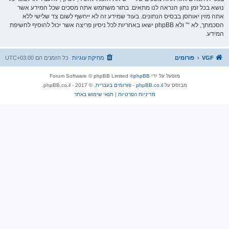
נושא בכל זמן נתון הנראה לנו מתאים. בתור משתמש אתה מסכים שכל המידע אשר
אתה מזין יאוחסן בבסיס הנתונים. בעוד שמידע זה לא ייחשף לשום צד שלישי ללא
הסכמתך, לא “” ולא phpBB ישאו באחריות לכל ניסיון פריצה אשר יכול להוסיף לחשיפת
המידע.
VGF
פורומים
מחיקת עוגיות
כל הזמנים הם
UTC+03:00
מופעל על ידי
phpBB
® Forum Software © phpBB Limited
מבוסס על
phpBB.co.il - פורומים בעברית
. © 2017 - phpBB.co.il.
מדיניות הפרטיות
|
תנאי שימוש באתר