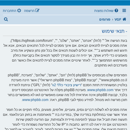
שאלות נפוצות
הרשמה
התחברות
ח
VGF
פורומים
י
- תנאי שימוש
פ
ו
בעת הגישה אל “” (להלן “אנחנו”, “אותנו”, “שלנו”, “”, “https://vgfreak.com/forum”),
אתה מסכים לציית לתנאים הבאים. אם אינך מסכים לציית לכל התנאים הבאים, אנא אל
ש
תיגש ו/או תשתמש ב־“”. אנו יכולים לשנות תנאים אלו בכל זמן נתון ונשקיע את מירב
מאמצינו כדי לידע אותך, אך יהיה זה נבון מצידך לסקור תנאים אלו בקביעות כחלק
מהשימוש המתמשך ב־“”. לאחר שינויים אתה מסכים לציית לתנאים אלו כאשר הם
מעודכנים ו/או מתוקנים.
הפורומים שלנו מבוססים על phpBB (להלן “הם”, “אותם”, “שלהם”, “מערכת phpBB”,
“www.phpbb.co.il”, “קבוצת phpBB”, “צוות phpBB הישראלי”) אשר הינה מערכת
בולטיין המשוחררת תחת הסכם “
רישיון ציבורי כללי v2
” (להלן “GPL”) וניתנת להורדה
דרך אתר
www.phpbb.com
. מערכת phpBB מקלה על האינטרנט המבוסס דיונים
בלבד, קבוצת phpBB אינה אחראית לכל מה שאנו מאפשרים ו/או לא מאפשרים בתור
תוכן מורשה ו/או מנוהל. למידע נוסף לגבי phpBB, ראה:
www.phpbb.com
.
אתה מסכים לא לשלוח דברים גסים, גזעניים, אלימים, פוגעים, בלתי חוקיים או כל חומר
אחר אשר שנוי במחלוקת במדינה שלך, במדינה בה “” מאוחסנת או בחוק הבינלאומי. אם
תעשה זאת תוביל את עצמך לחסימה מיידית ולצמיתות, עם הודעה לספק שירות
האינטרנט אם זה יראה לנו דרוש. כתובות ה־IP של כל ההודעות נשמרות כדי לעזור
בכפיית תנאים אלו. אתה מסכים של “” יש את הזכות להסיר, לערוך, להעביר או לסגור כל