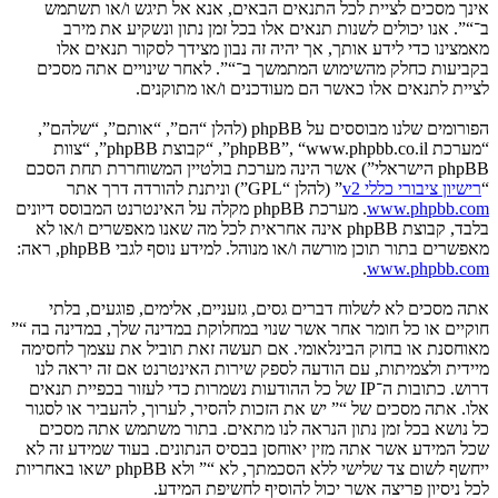
אינך מסכים לציית לכל התנאים הבאים, אנא אל תיגש ו/או תשתמש
ב־“”. אנו יכולים לשנות תנאים אלו בכל זמן נתון ונשקיע את מירב
מאמצינו כדי לידע אותך, אך יהיה זה נבון מצידך לסקור תנאים אלו
בקביעות כחלק מהשימוש המתמשך ב־“”. לאחר שינויים אתה מסכים
לציית לתנאים אלו כאשר הם מעודכנים ו/או מתוקנים.
הפורומים שלנו מבוססים על phpBB (להלן “הם”, “אותם”, “שלהם”,
“מערכת phpBB”, “www.phpbb.co.il”, “קבוצת phpBB”, “צוות
phpBB הישראלי”) אשר הינה מערכת בולטיין המשוחררת תחת הסכם
“
רישיון ציבורי כללי v2
” (להלן “GPL”) וניתנת להורדה דרך אתר
www.phpbb.com
. מערכת phpBB מקלה על האינטרנט המבוסס דיונים
בלבד, קבוצת phpBB אינה אחראית לכל מה שאנו מאפשרים ו/או לא
מאפשרים בתור תוכן מורשה ו/או מנוהל. למידע נוסף לגבי phpBB, ראה:
.
www.phpbb.com
אתה מסכים לא לשלוח דברים גסים, גזעניים, אלימים, פוגעים, בלתי
חוקיים או כל חומר אחר אשר שנוי במחלוקת במדינה שלך, במדינה בה “”
מאוחסנת או בחוק הבינלאומי. אם תעשה זאת תוביל את עצמך לחסימה
מיידית ולצמיתות, עם הודעה לספק שירות האינטרנט אם זה יראה לנו
דרוש. כתובות ה־IP של כל ההודעות נשמרות כדי לעזור בכפיית תנאים
אלו. אתה מסכים של “” יש את הזכות להסיר, לערוך, להעביר או לסגור
כל נושא בכל זמן נתון הנראה לנו מתאים. בתור משתמש אתה מסכים
שכל המידע אשר אתה מזין יאוחסן בבסיס הנתונים. בעוד שמידע זה לא
ייחשף לשום צד שלישי ללא הסכמתך, לא “” ולא phpBB ישאו באחריות
לכל ניסיון פריצה אשר יכול להוסיף לחשיפת המידע.