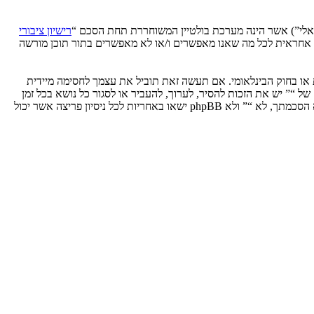
רישיון ציבורי
phpB מקלה על האינטרנט המבוסס דיונים בלבד, קבוצת phpBB אינה אחראית לכל מה שאנו מאפשרים ו/או לא מאפשרים בתור תוכן מורשה
ת או בחוק הבינלאומי. אם תעשה זאת תוביל את עצמך לחסימה מיידית
 לעזור בכפיית תנאים אלו. אתה מסכים של “” יש את הזכות להסיר, לערוך, להעביר או לסגור כל נושא בכל זמן
נתון הנראה לנו מתאים. בתור משתמש אתה מסכים שכל המידע אשר אתה מזין יאוחסן בבסיס הנתונים. בעוד שמידע זה לא ייחשף לשום צד שלישי ללא הסכמתך, לא “” ולא phpBB ישאו באחריות לכל ניסיון פריצה אשר יכול