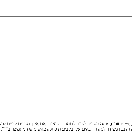
בעת הגישה אל “” (להלן “אנחנו”, “אותנו”, “שלנו”, “”, “https://vgfreak.com/forum”), אתה מסכים לציי
יה זה נבון מצידך לסקור תנאים אלו בקביעות כחלק מהשימוש המתמשך ב־“”.