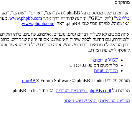
מתוקנים.
הפורומים שלנו מבוססים על phpBB (להלן “הם”, “אותם”, “שלהם”, “מערכת phpBB”, “www.phpbb.co.il”, “קבוצת phpBB”, “צוות phpBB הישראלי”) אשר הינה מערכת בולטיין המשוחררת תחת הסכם “
כללי v2
” (להלן “GPL”) וניתנת להורדה דרך אתר
www.phpbb.com
ו/או מנוהל. למידע נוסף לגבי phpBB, ראה:
www.phpbb.com
.
אתה מסכים לא לשלוח דברים גסים, גזעניים, אלימים, פוגעים, בלתי חוקי
להוסיף לחשיפת המידע.
VGF
פורומים
כל הזמנים הם
UTC+03:00
מחיקת עוגיות
מופעל על ידי
® Forum Software © phpBB Limited
phpBB
מבוסס על
phpBB.co.il - פורומים בעברית
. © 2017 - phpBB.co.il.
מדיניות הפרטיות
|
תנאי שימוש באתר