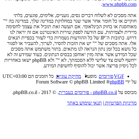
.
www.phpbb.com
אתה מסכים לא לשלוח דברים גסים, גזעניים, אלימים, פוגעים, בלתי
חוקיים או כל חומר אחר אשר שנוי במחלוקת במדינה שלך, במדינה בה “”
מאוחסנת או בחוק הבינלאומי. אם תעשה זאת תוביל את עצמך לחסימה
מיידית ולצמיתות, עם הודעה לספק שירות האינטרנט אם זה יראה לנו
דרוש. כתובות ה־IP של כל ההודעות נשמרות כדי לעזור בכפיית תנאים
אלו. אתה מסכים של “” יש את הזכות להסיר, לערוך, להעביר או לסגור
כל נושא בכל זמן נתון הנראה לנו מתאים. בתור משתמש אתה מסכים
שכל המידע אשר אתה מזין יאוחסן בבסיס הנתונים. בעוד שמידע זה לא
ייחשף לשום צד שלישי ללא הסכמתך, לא “” ולא phpBB ישאו באחריות
לכל ניסיון פריצה אשר יכול להוסיף לחשיפת המידע.
VGF
פורומים
מופעל
מחיקת עוגיות
כל הזמנים הם
UTC+03:00
על ידי
phpBB
® Forum Software © phpBB Limited
מבוסס על
phpBB.co.il - פורומים בעברית
. © 2017 - phpBB.co.il.
מדיניות הפרטיות
|
תנאי שימוש באתר