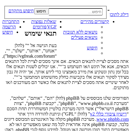
-
חיפוש מתקדם
חיפוש
דילוג לתוכן
קישורים מהירים
שאלות נפוצות
התחברות
VGF
פורומים
הרשמה
נושאים ללא תגובות
תנאי שימוש
חיפוש
נושאים פעילים
בעת הגישה אל “” (להלן
חיפוש
“אנחנו”, “אותנו”, “שלנו”, “”,
“https://vgfreak.com/forum”),
אתה מסכים לציית לתנאים הבאים. אם אינך מסכים לציית לכל התנאים
הבאים, אנא אל תיגש ו/או תשתמש ב־“”. אנו יכולים לשנות תנאים אלו
בכל זמן נתון ונשקיע את מירב מאמצינו כדי לידע אותך, אך יהיה זה נבון
מצידך לסקור תנאים אלו בקביעות כחלק מהשימוש המתמשך ב־“”.
לאחר שינויים אתה מסכים לציית לתנאים אלו כאשר הם מעודכנים ו/או
מתוקנים.
הפורומים שלנו מבוססים על phpBB (להלן “הם”, “אותם”, “שלהם”,
“מערכת phpBB”, “www.phpbb.co.il”, “קבוצת phpBB”, “צוות
phpBB הישראלי”) אשר הינה מערכת בולטיין המשוחררת תחת הסכם
“
רישיון ציבורי כללי v2
” (להלן “GPL”) וניתנת להורדה דרך אתר
www.phpbb.com
. מערכת phpBB מקלה על האינטרנט המבוסס דיונים
בלבד, קבוצת phpBB אינה אחראית לכל מה שאנו מאפשרים ו/או לא
מאפשרים בתור תוכן מורשה ו/או מנוהל. למידע נוסף לגבי phpBB, ראה: