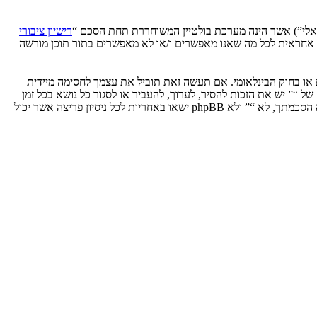
רישיון ציבורי
phpB מקלה על האינטרנט המבוסס דיונים בלבד, קבוצת phpBB אינה אחראית לכל מה שאנו מאפשרים ו/או לא מאפשרים בתור תוכן מורשה
ת או בחוק הבינלאומי. אם תעשה זאת תוביל את עצמך לחסימה מיידית
 לעזור בכפיית תנאים אלו. אתה מסכים של “” יש את הזכות להסיר, לערוך, להעביר או לסגור כל נושא בכל זמן
נתון הנראה לנו מתאים. בתור משתמש אתה מסכים שכל המידע אשר אתה מזין יאוחסן בבסיס הנתונים. בעוד שמידע זה לא ייחשף לשום צד שלישי ללא הסכמתך, לא “” ולא phpBB ישאו באחריות לכל ניסיון פריצה אשר יכול