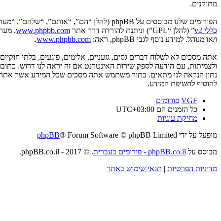
מתוקנים.
הפורומים שלנו מבוססים על phpBB (להלן “הם”, “אותם”, “שלהם”, “מערכת phpBB”, “www.phpbb.co.il”, “קבוצת phpBB”, “צוות phpBB הישראלי”) אשר הינה מערכת בולטיין המשוחררת תחת הסכם “
כללי v2
” (להלן “GPL”) וניתנת להורדה דרך אתר
www.phpbb.com
ו/או מנוהל. למידע נוסף לגבי phpBB, ראה:
www.phpbb.com
.
אתה מסכים לא לשלוח דברים גסים, גזעניים, אלימים, פוגעים, בלתי חוקי
להוסיף לחשיפת המידע.
VGF
פורומים
כל הזמנים הם
UTC+03:00
מחיקת עוגיות
מופעל על ידי
® Forum Software © phpBB Limited
phpBB
מבוסס על
phpBB.co.il - פורומים בעברית
. © 2017 - phpBB.co.il.
מדיניות הפרטיות
|
תנאי שימוש באתר