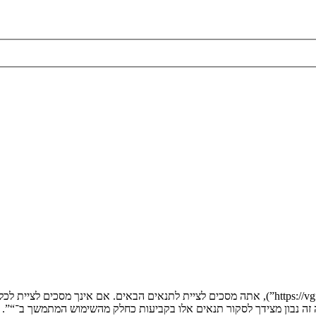
בעת הגישה אל “” (להלן “אנחנו”, “אותנו”, “שלנו”, “”, “https://vgfreak.com/forum”), אתה מסכים לציי
יה זה נבון מצידך לסקור תנאים אלו בקביעות כחלק מהשימוש המתמשך ב־“”.