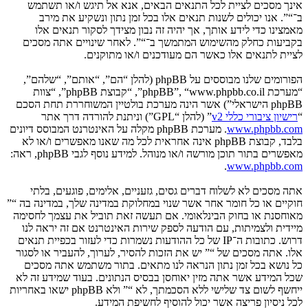
אינך מסכים לציית לכל התנאים הבאים, אנא אל תיגש ו/או תשתמש
ב־“”. אנו יכולים לשנות תנאים אלו בכל זמן נתון ונשקיע את מירב
מאמצינו כדי לידע אותך, אך יהיה זה נבון מצידך לסקור תנאים אלו
בקביעות כחלק מהשימוש המתמשך ב־“”. לאחר שינויים אתה מסכים
לציית לתנאים אלו כאשר הם מעודכנים ו/או מתוקנים.
הפורומים שלנו מבוססים על phpBB (להלן “הם”, “אותם”, “שלהם”,
“מערכת phpBB”, “www.phpbb.co.il”, “קבוצת phpBB”, “צוות
phpBB הישראלי”) אשר הינה מערכת בולטיין המשוחררת תחת הסכם
“
רישיון ציבורי כללי v2
” (להלן “GPL”) וניתנת להורדה דרך אתר
www.phpbb.com
. מערכת phpBB מקלה על האינטרנט המבוסס דיונים
בלבד, קבוצת phpBB אינה אחראית לכל מה שאנו מאפשרים ו/או לא
מאפשרים בתור תוכן מורשה ו/או מנוהל. למידע נוסף לגבי phpBB, ראה:
.
www.phpbb.com
אתה מסכים לא לשלוח דברים גסים, גזעניים, אלימים, פוגעים, בלתי
חוקיים או כל חומר אחר אשר שנוי במחלוקת במדינה שלך, במדינה בה “”
מאוחסנת או בחוק הבינלאומי. אם תעשה זאת תוביל את עצמך לחסימה
מיידית ולצמיתות, עם הודעה לספק שירות האינטרנט אם זה יראה לנו
דרוש. כתובות ה־IP של כל ההודעות נשמרות כדי לעזור בכפיית תנאים
אלו. אתה מסכים של “” יש את הזכות להסיר, לערוך, להעביר או לסגור
כל נושא בכל זמן נתון הנראה לנו מתאים. בתור משתמש אתה מסכים
שכל המידע אשר אתה מזין יאוחסן בבסיס הנתונים. בעוד שמידע זה לא
ייחשף לשום צד שלישי ללא הסכמתך, לא “” ולא phpBB ישאו באחריות
לכל ניסיון פריצה אשר יכול להוסיף לחשיפת המידע.