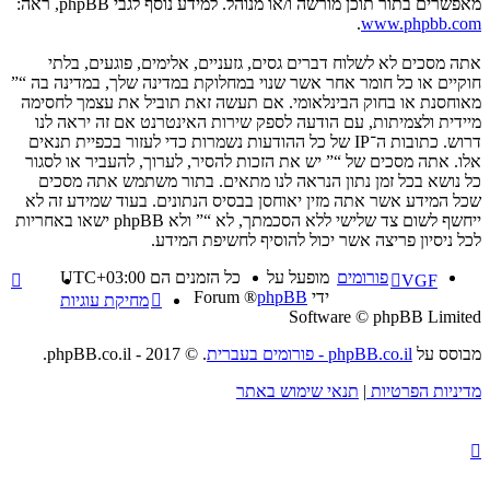
מאפשרים בתור תוכן מורשה ו/או מנוהל. למידע נוסף לגבי phpBB, ראה:
.
www.phpbb.com
אתה מסכים לא לשלוח דברים גסים, גזעניים, אלימים, פוגעים, בלתי
חוקיים או כל חומר אחר אשר שנוי במחלוקת במדינה שלך, במדינה בה “”
מאוחסנת או בחוק הבינלאומי. אם תעשה זאת תוביל את עצמך לחסימה
מיידית ולצמיתות, עם הודעה לספק שירות האינטרנט אם זה יראה לנו
דרוש. כתובות ה־IP של כל ההודעות נשמרות כדי לעזור בכפיית תנאים
אלו. אתה מסכים של “” יש את הזכות להסיר, לערוך, להעביר או לסגור
כל נושא בכל זמן נתון הנראה לנו מתאים. בתור משתמש אתה מסכים
שכל המידע אשר אתה מזין יאוחסן בבסיס הנתונים. בעוד שמידע זה לא
ייחשף לשום צד שלישי ללא הסכמתך, לא “” ולא phpBB ישאו באחריות
לכל ניסיון פריצה אשר יכול להוסיף לחשיפת המידע.
פורומים
מופעל על
כל הזמנים הם
UTC+03:00
VGF
ידי
phpBB
® Forum
מחיקת עוגיות
Software © phpBB Limited
מבוסס על
phpBB.co.il - פורומים בעברית
. © 2017 - phpBB.co.il.
מדיניות הפרטיות
|
תנאי שימוש באתר