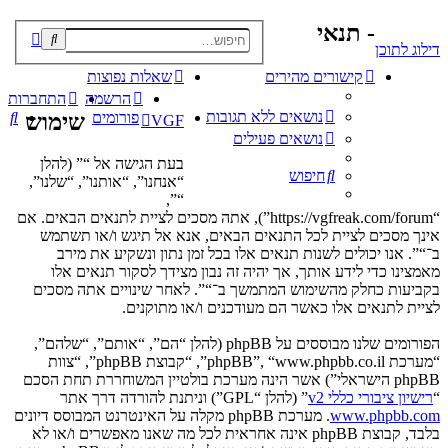
- תנאי
פוש
דילוג לתוכן
קדם
קישורים מהירים
שאלות נפוצות
הרשמה
התחברות
נושאים ללא תגובות
חי
פורומים
שימוש
VGF
נושאים פעילים
בעת הגישה אל “” (להלן
חיפוש
“אנחנו”, “אותנו”, “שלנו”,
“”,
“https://vgfreak.com/forum”), אתה מסכים לציית לתנאים הבאים. אם
אינך מסכים לציית לכל התנאים הבאים, אנא אל תיגש ו/או תשתמש
ב־“”. אנו יכולים לשנות תנאים אלו בכל זמן נתון ונשקיע את מירב
מאמצינו כדי לידע אותך, אך יהיה זה נבון מצידך לסקור תנאים אלו
בקביעות כחלק מהשימוש המתמשך ב־“”. לאחר שינויים אתה מסכים
לציית לתנאים אלו כאשר הם מעודכנים ו/או מתוקנים.
הפורומים שלנו מבוססים על phpBB (להלן “הם”, “אותם”, “שלהם”,
“מערכת phpBB”, “www.phpbb.co.il”, “קבוצת phpBB”, “צוות
phpBB הישראלי”) אשר הינה מערכת בולטיין המשוחררת תחת הסכם
“
רישיון ציבורי כללי v2
” (להלן “GPL”) וניתנת להורדה דרך אתר
www.phpbb.com
. מערכת phpBB מקלה על האינטרנט המבוסס דיונים
בלבד, קבוצת phpBB אינה אחראית לכל מה שאנו מאפשרים ו/או לא