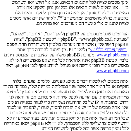
אינך מסכים לציית לכל התנאים הבאים, אנא אל תיגש ו/או תשתמש
ב־“”. אנו יכולים לשנות תנאים אלו בכל זמן נתון ונשקיע את מירב
מאמצינו כדי לידע אותך, אך יהיה זה נבון מצידך לסקור תנאים אלו
בקביעות כחלק מהשימוש המתמשך ב־“”. לאחר שינויים אתה מסכים
לציית לתנאים אלו כאשר הם מעודכנים ו/או מתוקנים.
הפורומים שלנו מבוססים על phpBB (להלן “הם”, “אותם”, “שלהם”,
“מערכת phpBB”, “www.phpbb.co.il”, “קבוצת phpBB”, “צוות
phpBB הישראלי”) אשר הינה מערכת בולטיין המשוחררת תחת הסכם
“
רישיון ציבורי כללי v2
” (להלן “GPL”) וניתנת להורדה דרך אתר
www.phpbb.com
. מערכת phpBB מקלה על האינטרנט המבוסס דיונים
בלבד, קבוצת phpBB אינה אחראית לכל מה שאנו מאפשרים ו/או לא
מאפשרים בתור תוכן מורשה ו/או מנוהל. למידע נוסף לגבי phpBB, ראה:
.
www.phpbb.com
אתה מסכים לא לשלוח דברים גסים, גזעניים, אלימים, פוגעים, בלתי
חוקיים או כל חומר אחר אשר שנוי במחלוקת במדינה שלך, במדינה בה “”
מאוחסנת או בחוק הבינלאומי. אם תעשה זאת תוביל את עצמך לחסימה
מיידית ולצמיתות, עם הודעה לספק שירות האינטרנט אם זה יראה לנו
דרוש. כתובות ה־IP של כל ההודעות נשמרות כדי לעזור בכפיית תנאים
אלו. אתה מסכים של “” יש את הזכות להסיר, לערוך, להעביר או לסגור
כל נושא בכל זמן נתון הנראה לנו מתאים. בתור משתמש אתה מסכים
שכל המידע אשר אתה מזין יאוחסן בבסיס הנתונים. בעוד שמידע זה לא
ייחשף לשום צד שלישי ללא הסכמתך, לא “” ולא phpBB ישאו באחריות
לכל ניסיון פריצה אשר יכול להוסיף לחשיפת המידע.