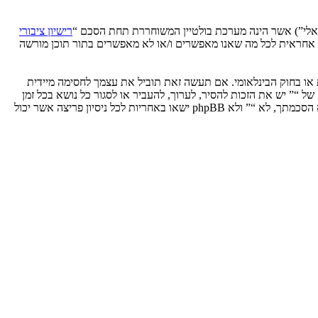
רישיון ציבורי
phpB מקלה על האינטרנט המבוסס דיונים בלבד, קבוצת phpBB אינה אחראית לכל מה שאנו מאפשרים ו/או לא מאפשרים בתור תוכן מורשה
ת או בחוק הבינלאומי. אם תעשה זאת תוביל את עצמך לחסימה מיידית
 לעזור בכפיית תנאים אלו. אתה מסכים של “” יש את הזכות להסיר, לערוך, להעביר או לסגור כל נושא בכל זמן
נתון הנראה לנו מתאים. בתור משתמש אתה מסכים שכל המידע אשר אתה מזין יאוחסן בבסיס הנתונים. בעוד שמידע זה לא ייחשף לשום צד שלישי ללא הסכמתך, לא “” ולא phpBB ישאו באחריות לכל ניסיון פריצה אשר יכול