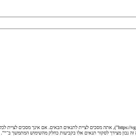
בעת הגישה אל “” (להלן “אנחנו”, “אותנו”, “שלנו”, “”, “https://vgfreak.com/forum”), אתה מסכים לציי
יה זה נבון מצידך לסקור תנאים אלו בקביעות כחלק מהשימוש המתמשך ב־“”.