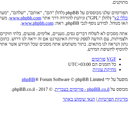
מתוקנים.
הפורומים שלנו מבוססים על phpBB (להלן “הם”, “אותם”, “שלהם”, “מערכת phpBB”, “www.phpbb.co.il”, “קבוצת phpBB”, “צוות phpBB הישראלי”) אשר הינה מערכת בולטיין המשוחררת תחת הסכם “
כללי v2
” (להלן “GPL”) וניתנת להורדה דרך אתר
www.phpbb.com
ו/או מנוהל. למידע נוסף לגבי phpBB, ראה:
www.phpbb.com
.
אתה מסכים לא לשלוח דברים גסים, גזעניים, אלימים, פוגעים, בלתי חוקי
להוסיף לחשיפת המידע.
VGF
פורומים
כל הזמנים הם
UTC+03:00
מחיקת עוגיות
מופעל על ידי
® Forum Software © phpBB Limited
phpBB
מבוסס על
phpBB.co.il - פורומים בעברית
. © 2017 - phpBB.co.il.
מדיניות הפרטיות
|
תנאי שימוש באתר