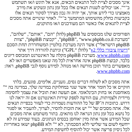
אינך מסכים לציית לכל התנאים הבאים, אנא אל תיגש ו/או תשתמש
ב־“”. אנו יכולים לשנות תנאים אלו בכל זמן נתון ונשקיע את מירב
מאמצינו כדי לידע אותך, אך יהיה זה נבון מצידך לסקור תנאים אלו
בקביעות כחלק מהשימוש המתמשך ב־“”. לאחר שינויים אתה מסכים
לציית לתנאים אלו כאשר הם מעודכנים ו/או מתוקנים.
הפורומים שלנו מבוססים על phpBB (להלן “הם”, “אותם”, “שלהם”,
“מערכת phpBB”, “www.phpbb.co.il”, “קבוצת phpBB”, “צוות
phpBB הישראלי”) אשר הינה מערכת בולטיין המשוחררת תחת הסכם
“
רישיון ציבורי כללי v2
” (להלן “GPL”) וניתנת להורדה דרך אתר
www.phpbb.com
. מערכת phpBB מקלה על האינטרנט המבוסס דיונים
בלבד, קבוצת phpBB אינה אחראית לכל מה שאנו מאפשרים ו/או לא
מאפשרים בתור תוכן מורשה ו/או מנוהל. למידע נוסף לגבי phpBB, ראה:
.
www.phpbb.com
אתה מסכים לא לשלוח דברים גסים, גזעניים, אלימים, פוגעים, בלתי
חוקיים או כל חומר אחר אשר שנוי במחלוקת במדינה שלך, במדינה בה “”
מאוחסנת או בחוק הבינלאומי. אם תעשה זאת תוביל את עצמך לחסימה
מיידית ולצמיתות, עם הודעה לספק שירות האינטרנט אם זה יראה לנו
דרוש. כתובות ה־IP של כל ההודעות נשמרות כדי לעזור בכפיית תנאים
אלו. אתה מסכים של “” יש את הזכות להסיר, לערוך, להעביר או לסגור
כל נושא בכל זמן נתון הנראה לנו מתאים. בתור משתמש אתה מסכים
שכל המידע אשר אתה מזין יאוחסן בבסיס הנתונים. בעוד שמידע זה לא
ייחשף לשום צד שלישי ללא הסכמתך, לא “” ולא phpBB ישאו באחריות
לכל ניסיון פריצה אשר יכול להוסיף לחשיפת המידע.