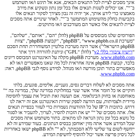
אינך מסכים לציית לכל התנאים הבאים, אנא אל תיגש ו/או תשתמש
ב־“”. אנו יכולים לשנות תנאים אלו בכל זמן נתון ונשקיע את מירב
מאמצינו כדי לידע אותך, אך יהיה זה נבון מצידך לסקור תנאים אלו
בקביעות כחלק מהשימוש המתמשך ב־“”. לאחר שינויים אתה מסכים
לציית לתנאים אלו כאשר הם מעודכנים ו/או מתוקנים.
הפורומים שלנו מבוססים על phpBB (להלן “הם”, “אותם”, “שלהם”,
“מערכת phpBB”, “www.phpbb.co.il”, “קבוצת phpBB”, “צוות
phpBB הישראלי”) אשר הינה מערכת בולטיין המשוחררת תחת הסכם
“
רישיון ציבורי כללי v2
” (להלן “GPL”) וניתנת להורדה דרך אתר
www.phpbb.com
. מערכת phpBB מקלה על האינטרנט המבוסס דיונים
בלבד, קבוצת phpBB אינה אחראית לכל מה שאנו מאפשרים ו/או לא
מאפשרים בתור תוכן מורשה ו/או מנוהל. למידע נוסף לגבי phpBB, ראה:
.
www.phpbb.com
אתה מסכים לא לשלוח דברים גסים, גזעניים, אלימים, פוגעים, בלתי
חוקיים או כל חומר אחר אשר שנוי במחלוקת במדינה שלך, במדינה בה “”
מאוחסנת או בחוק הבינלאומי. אם תעשה זאת תוביל את עצמך לחסימה
מיידית ולצמיתות, עם הודעה לספק שירות האינטרנט אם זה יראה לנו
דרוש. כתובות ה־IP של כל ההודעות נשמרות כדי לעזור בכפיית תנאים
אלו. אתה מסכים של “” יש את הזכות להסיר, לערוך, להעביר או לסגור
כל נושא בכל זמן נתון הנראה לנו מתאים. בתור משתמש אתה מסכים
שכל המידע אשר אתה מזין יאוחסן בבסיס הנתונים. בעוד שמידע זה לא
ייחשף לשום צד שלישי ללא הסכמתך, לא “” ולא phpBB ישאו באחריות
לכל ניסיון פריצה אשר יכול להוסיף לחשיפת המידע.