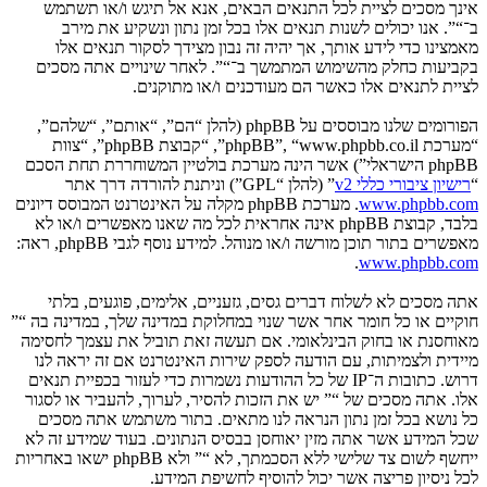
אינך מסכים לציית לכל התנאים הבאים, אנא אל תיגש ו/או תשתמש
ב־“”. אנו יכולים לשנות תנאים אלו בכל זמן נתון ונשקיע את מירב
מאמצינו כדי לידע אותך, אך יהיה זה נבון מצידך לסקור תנאים אלו
בקביעות כחלק מהשימוש המתמשך ב־“”. לאחר שינויים אתה מסכים
לציית לתנאים אלו כאשר הם מעודכנים ו/או מתוקנים.
הפורומים שלנו מבוססים על phpBB (להלן “הם”, “אותם”, “שלהם”,
“מערכת phpBB”, “www.phpbb.co.il”, “קבוצת phpBB”, “צוות
phpBB הישראלי”) אשר הינה מערכת בולטיין המשוחררת תחת הסכם
“
רישיון ציבורי כללי v2
” (להלן “GPL”) וניתנת להורדה דרך אתר
www.phpbb.com
. מערכת phpBB מקלה על האינטרנט המבוסס דיונים
בלבד, קבוצת phpBB אינה אחראית לכל מה שאנו מאפשרים ו/או לא
מאפשרים בתור תוכן מורשה ו/או מנוהל. למידע נוסף לגבי phpBB, ראה:
.
www.phpbb.com
אתה מסכים לא לשלוח דברים גסים, גזעניים, אלימים, פוגעים, בלתי
חוקיים או כל חומר אחר אשר שנוי במחלוקת במדינה שלך, במדינה בה “”
מאוחסנת או בחוק הבינלאומי. אם תעשה זאת תוביל את עצמך לחסימה
מיידית ולצמיתות, עם הודעה לספק שירות האינטרנט אם זה יראה לנו
דרוש. כתובות ה־IP של כל ההודעות נשמרות כדי לעזור בכפיית תנאים
אלו. אתה מסכים של “” יש את הזכות להסיר, לערוך, להעביר או לסגור
כל נושא בכל זמן נתון הנראה לנו מתאים. בתור משתמש אתה מסכים
שכל המידע אשר אתה מזין יאוחסן בבסיס הנתונים. בעוד שמידע זה לא
ייחשף לשום צד שלישי ללא הסכמתך, לא “” ולא phpBB ישאו באחריות
לכל ניסיון פריצה אשר יכול להוסיף לחשיפת המידע.