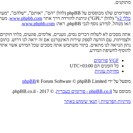
מתוקנים.
הפורומים שלנו מבוססים על phpBB (להלן “הם”, “אותם”, “שלהם”, “מערכת phpBB”, “www.phpbb.co.il”, “קבוצת phpBB”, “צוות phpBB הישראלי”) אשר הינה מערכת בולטיין המשוחררת תחת הסכם “
כללי v2
” (להלן “GPL”) וניתנת להורדה דרך אתר
www.phpbb.com
ו/או מנוהל. למידע נוסף לגבי phpBB, ראה:
www.phpbb.com
.
אתה מסכים לא לשלוח דברים גסים, גזעניים, אלימים, פוגעים, בלתי חוקי
להוסיף לחשיפת המידע.
VGF
פורומים
כל הזמנים הם
UTC+03:00
מחיקת עוגיות
מופעל על ידי
® Forum Software © phpBB Limited
phpBB
מבוסס על
phpBB.co.il - פורומים בעברית
. © 2017 - phpBB.co.il.
מדיניות הפרטיות
|
תנאי שימוש באתר