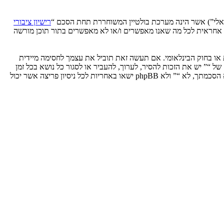
רישיון ציבורי
phpB מקלה על האינטרנט המבוסס דיונים בלבד, קבוצת phpBB אינה אחראית לכל מה שאנו מאפשרים ו/או לא מאפשרים בתור תוכן מורשה
ת או בחוק הבינלאומי. אם תעשה זאת תוביל את עצמך לחסימה מיידית
 לעזור בכפיית תנאים אלו. אתה מסכים של “” יש את הזכות להסיר, לערוך, להעביר או לסגור כל נושא בכל זמן
נתון הנראה לנו מתאים. בתור משתמש אתה מסכים שכל המידע אשר אתה מזין יאוחסן בבסיס הנתונים. בעוד שמידע זה לא ייחשף לשום צד שלישי ללא הסכמתך, לא “” ולא phpBB ישאו באחריות לכל ניסיון פריצה אשר יכול