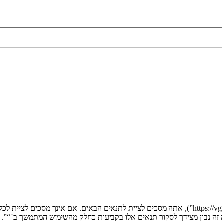
בעת הגישה אל “” (להלן “אנחנו”, “אותנו”, “שלנו”, “”, “https://vgfreak.com/forum”), אתה מסכים לציי
יה זה נבון מצידך לסקור תנאים אלו בקביעות כחלק מהשימוש המתמשך ב־“”.