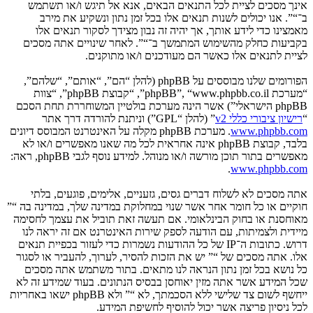
אינך מסכים לציית לכל התנאים הבאים, אנא אל תיגש ו/או תשתמש
ב־“”. אנו יכולים לשנות תנאים אלו בכל זמן נתון ונשקיע את מירב
מאמצינו כדי לידע אותך, אך יהיה זה נבון מצידך לסקור תנאים אלו
בקביעות כחלק מהשימוש המתמשך ב־“”. לאחר שינויים אתה מסכים
לציית לתנאים אלו כאשר הם מעודכנים ו/או מתוקנים.
הפורומים שלנו מבוססים על phpBB (להלן “הם”, “אותם”, “שלהם”,
“מערכת phpBB”, “www.phpbb.co.il”, “קבוצת phpBB”, “צוות
phpBB הישראלי”) אשר הינה מערכת בולטיין המשוחררת תחת הסכם
“
רישיון ציבורי כללי v2
” (להלן “GPL”) וניתנת להורדה דרך אתר
www.phpbb.com
. מערכת phpBB מקלה על האינטרנט המבוסס דיונים
בלבד, קבוצת phpBB אינה אחראית לכל מה שאנו מאפשרים ו/או לא
מאפשרים בתור תוכן מורשה ו/או מנוהל. למידע נוסף לגבי phpBB, ראה:
.
www.phpbb.com
אתה מסכים לא לשלוח דברים גסים, גזעניים, אלימים, פוגעים, בלתי
חוקיים או כל חומר אחר אשר שנוי במחלוקת במדינה שלך, במדינה בה “”
מאוחסנת או בחוק הבינלאומי. אם תעשה זאת תוביל את עצמך לחסימה
מיידית ולצמיתות, עם הודעה לספק שירות האינטרנט אם זה יראה לנו
דרוש. כתובות ה־IP של כל ההודעות נשמרות כדי לעזור בכפיית תנאים
אלו. אתה מסכים של “” יש את הזכות להסיר, לערוך, להעביר או לסגור
כל נושא בכל זמן נתון הנראה לנו מתאים. בתור משתמש אתה מסכים
שכל המידע אשר אתה מזין יאוחסן בבסיס הנתונים. בעוד שמידע זה לא
ייחשף לשום צד שלישי ללא הסכמתך, לא “” ולא phpBB ישאו באחריות
לכל ניסיון פריצה אשר יכול להוסיף לחשיפת המידע.