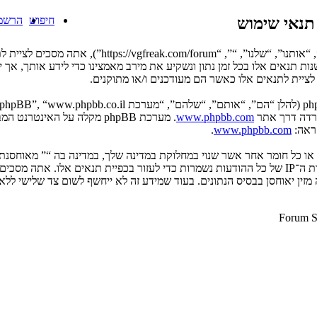
תנאי שימוש
חיפוש
הרשמ
בעת הגישה אל “” (להלן “אנחנו”, “אותנו”, 
שנות תנאים אלו בכל זמן נתון ונשקיע את מירב מאמצינו כדי לידע אותך, א
לציית לתנאים אלו כאשר הם מעודכנים ו/או מתוקנים.
www.phpbb.com
.
www.phpbb.com
ים או כל חומר אחר אשר שנוי במחלוקת במדינה שלך, במדינה בה “” מאוחסנ
ולצמיתות, עם הודעה לספק שירות האינטרנט אם זה יראה לנו דרוש. כתובות ה־IP של כל ההודעות נשמרות כדי