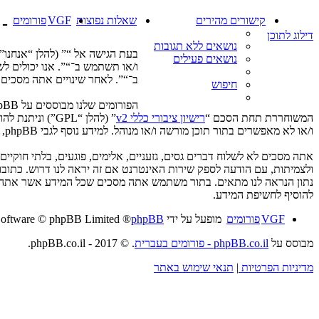
קישורים מהירים
שאלות נפוצות
VGF
פורומים
- 
דילוג לתוכן
נושאים ללא תגובות
נושאים פעילים
ו/או תשתמש ב־“”. אנו יכולים ל
ב־“”. לאחר שינויים אתה מסכים 
חיפוש
המשוחררת תחת הסכם “
רישיון ציבורי כללי v2
” (להלן “GPL”) וניתנת להורדה דרך אתר
ו/או לא מאפשרים בתור תוכן מורשה ו/או מנוהל. למידע נוסף לגבי phpBB, ראה:
אתה מסכים לא לשלוח דברים גסים, גזעניים, אלימים, פוגעים, בלתי חוקי
להוסיף לחשיפת המידע.
VGF
פורומים
מופעל על ידי
phpBB
® Forum Software © phpBB Limited
מבוסס על
phpBB.co.il - פורומים בעברית
. © 2017 - phpBB.co.il.
מדיניות הפרטיות
|
תנאי שימוש באתר