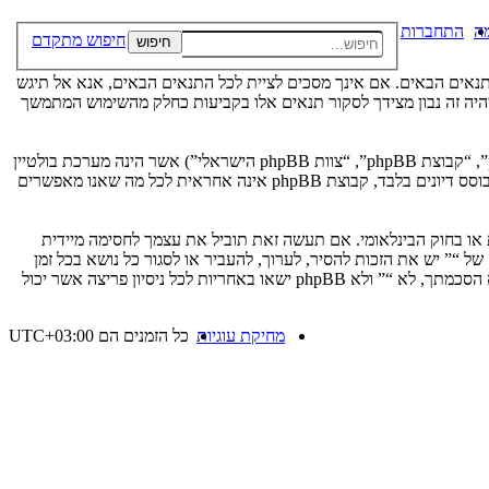
ה
התחברות
חיפוש מתקדם
חיפוש
“שלנו”, “”, “https://vgfreak.com/forum”), אתה מסכים לציית לתנאים הבאים. אם אינך מסכים לציית לכל התנאים הבאים, אנא אל תיגש
ך יהיה זה נבון מצידך לסקור תנאים אלו בקביעות כחלק מהשימוש המתמשך
הפורומים שלנו מבוססים על phpBB (להלן “הם”, “אותם”, “שלהם”, “מערכת phpBB”, “www.phpbb.co.il”, “קבוצת phpBB”, “צוות phpBB הישראלי”) אשר הינה מערכת בולטיין
. מערכת phpBB מקלה על האינטרנט המבוסס דיונים בלבד, קבוצת phpBB אינה אחראית לכל מה שאנו מאפשרים
ת או בחוק הבינלאומי. אם תעשה זאת תוביל את עצמך לחסימה מיידית
 לעזור בכפיית תנאים אלו. אתה מסכים של “” יש את הזכות להסיר, לערוך, להעביר או לסגור כל נושא בכל זמן
נתון הנראה לנו מתאים. בתור משתמש אתה מסכים שכל המידע אשר אתה מזין יאוחסן בבסיס הנתונים. בעוד שמידע זה לא ייחשף לשום צד שלישי ללא הסכמתך, לא “” ולא phpBB ישאו באחריות לכל ניסיון פריצה אשר יכול
מחיקת עוגיות
כל הזמנים הם
UTC+03:00