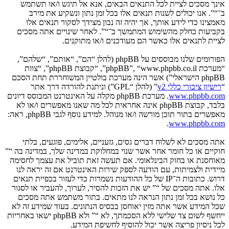
אינך מסכים לציית לכל התנאים הבאים, אנא אל תיגש ו/או תשתמש
ב־“”. אנו יכולים לשנות תנאים אלו בכל זמן נתון ונשקיע את מירב
מאמצינו כדי לידע אותך, אך יהיה זה נבון מצידך לסקור תנאים אלו
בקביעות כחלק מהשימוש המתמשך ב־“”. לאחר שינויים אתה מסכים
לציית לתנאים אלו כאשר הם מעודכנים ו/או מתוקנים.
הפורומים שלנו מבוססים על phpBB (להלן “הם”, “אותם”, “שלהם”,
“מערכת phpBB”, “www.phpbb.co.il”, “קבוצת phpBB”, “צוות
phpBB הישראלי”) אשר הינה מערכת בולטיין המשוחררת תחת הסכם
“
רישיון ציבורי כללי v2
” (להלן “GPL”) וניתנת להורדה דרך אתר
www.phpbb.com
. מערכת phpBB מקלה על האינטרנט המבוסס דיונים
בלבד, קבוצת phpBB אינה אחראית לכל מה שאנו מאפשרים ו/או לא
מאפשרים בתור תוכן מורשה ו/או מנוהל. למידע נוסף לגבי phpBB, ראה:
.
www.phpbb.com
אתה מסכים לא לשלוח דברים גסים, גזעניים, אלימים, פוגעים, בלתי
חוקיים או כל חומר אחר אשר שנוי במחלוקת במדינה שלך, במדינה בה “”
מאוחסנת או בחוק הבינלאומי. אם תעשה זאת תוביל את עצמך לחסימה
מיידית ולצמיתות, עם הודעה לספק שירות האינטרנט אם זה יראה לנו
דרוש. כתובות ה־IP של כל ההודעות נשמרות כדי לעזור בכפיית תנאים
אלו. אתה מסכים של “” יש את הזכות להסיר, לערוך, להעביר או לסגור
כל נושא בכל זמן נתון הנראה לנו מתאים. בתור משתמש אתה מסכים
שכל המידע אשר אתה מזין יאוחסן בבסיס הנתונים. בעוד שמידע זה לא
ייחשף לשום צד שלישי ללא הסכמתך, לא “” ולא phpBB ישאו באחריות
לכל ניסיון פריצה אשר יכול להוסיף לחשיפת המידע.