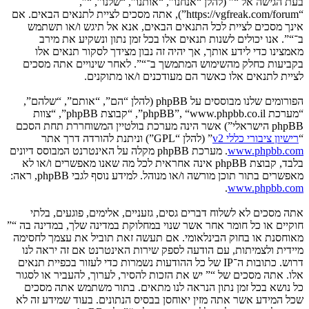
בעת הגישה אל “” (להלן “אנחנו”, “אותנו”, “שלנו”, “”,
“https://vgfreak.com/forum”), אתה מסכים לציית לתנאים הבאים. אם
אינך מסכים לציית לכל התנאים הבאים, אנא אל תיגש ו/או תשתמש
ב־“”. אנו יכולים לשנות תנאים אלו בכל זמן נתון ונשקיע את מירב
מאמצינו כדי לידע אותך, אך יהיה זה נבון מצידך לסקור תנאים אלו
בקביעות כחלק מהשימוש המתמשך ב־“”. לאחר שינויים אתה מסכים
לציית לתנאים אלו כאשר הם מעודכנים ו/או מתוקנים.
הפורומים שלנו מבוססים על phpBB (להלן “הם”, “אותם”, “שלהם”,
“מערכת phpBB”, “www.phpbb.co.il”, “קבוצת phpBB”, “צוות
phpBB הישראלי”) אשר הינה מערכת בולטיין המשוחררת תחת הסכם
“
רישיון ציבורי כללי v2
” (להלן “GPL”) וניתנת להורדה דרך אתר
www.phpbb.com
. מערכת phpBB מקלה על האינטרנט המבוסס דיונים
בלבד, קבוצת phpBB אינה אחראית לכל מה שאנו מאפשרים ו/או לא
מאפשרים בתור תוכן מורשה ו/או מנוהל. למידע נוסף לגבי phpBB, ראה:
.
www.phpbb.com
אתה מסכים לא לשלוח דברים גסים, גזעניים, אלימים, פוגעים, בלתי
חוקיים או כל חומר אחר אשר שנוי במחלוקת במדינה שלך, במדינה בה “”
מאוחסנת או בחוק הבינלאומי. אם תעשה זאת תוביל את עצמך לחסימה
מיידית ולצמיתות, עם הודעה לספק שירות האינטרנט אם זה יראה לנו
דרוש. כתובות ה־IP של כל ההודעות נשמרות כדי לעזור בכפיית תנאים
אלו. אתה מסכים של “” יש את הזכות להסיר, לערוך, להעביר או לסגור
כל נושא בכל זמן נתון הנראה לנו מתאים. בתור משתמש אתה מסכים
שכל המידע אשר אתה מזין יאוחסן בבסיס הנתונים. בעוד שמידע זה לא