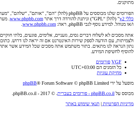
מתוקנים.
הפורומים שלנו מבוססים על phpBB (להלן “הם”, “אותם”, “שלהם”, “מערכת phpBB”, “www.phpbb.co.il”, “קבוצת phpBB”, “צוות phpBB הישראלי”) אשר הינה מערכת בולטיין המשוחררת תחת הסכם “
כללי v2
” (להלן “GPL”) וניתנת להורדה דרך אתר
www.phpbb.com
ו/או מנוהל. למידע נוסף לגבי phpBB, ראה:
www.phpbb.com
.
אתה מסכים לא לשלוח דברים גסים, גזעניים, אלימים, פוגעים, בלתי חוקי
להוסיף לחשיפת המידע.
VGF
פורומים
כל הזמנים הם
UTC+03:00
מחיקת עוגיות
מופעל על ידי
® Forum Software © phpBB Limited
phpBB
מבוסס על
phpBB.co.il - פורומים בעברית
. © 2017 - phpBB.co.il.
מדיניות הפרטיות
|
תנאי שימוש באתר