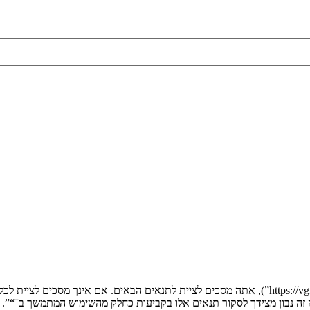
בעת הגישה אל “” (להלן “אנחנו”, “אותנו”, “שלנו”, “”, “https://vgfreak.com/forum”), אתה מסכים לציי
יה זה נבון מצידך לסקור תנאים אלו בקביעות כחלק מהשימוש המתמשך ב־“”.