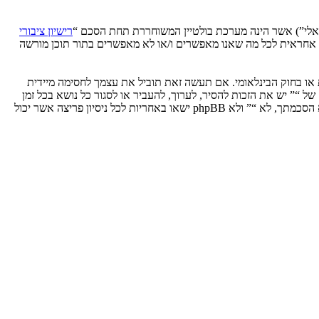
רישיון ציבורי
phpB מקלה על האינטרנט המבוסס דיונים בלבד, קבוצת phpBB אינה אחראית לכל מה שאנו מאפשרים ו/או לא מאפשרים בתור תוכן מורשה
ת או בחוק הבינלאומי. אם תעשה זאת תוביל את עצמך לחסימה מיידית
 לעזור בכפיית תנאים אלו. אתה מסכים של “” יש את הזכות להסיר, לערוך, להעביר או לסגור כל נושא בכל זמן
נתון הנראה לנו מתאים. בתור משתמש אתה מסכים שכל המידע אשר אתה מזין יאוחסן בבסיס הנתונים. בעוד שמידע זה לא ייחשף לשום צד שלישי ללא הסכמתך, לא “” ולא phpBB ישאו באחריות לכל ניסיון פריצה אשר יכול