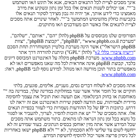
אינך מסכים לציית לכל התנאים הבאים, אנא אל תיגש ו/או תשתמש
ב־“”. אנו יכולים לשנות תנאים אלו בכל זמן נתון ונשקיע את מירב
מאמצינו כדי לידע אותך, אך יהיה זה נבון מצידך לסקור תנאים אלו
בקביעות כחלק מהשימוש המתמשך ב־“”. לאחר שינויים אתה מסכים
לציית לתנאים אלו כאשר הם מעודכנים ו/או מתוקנים.
הפורומים שלנו מבוססים על phpBB (להלן “הם”, “אותם”, “שלהם”,
“מערכת phpBB”, “www.phpbb.co.il”, “קבוצת phpBB”, “צוות
phpBB הישראלי”) אשר הינה מערכת בולטיין המשוחררת תחת הסכם
“
רישיון ציבורי כללי v2
” (להלן “GPL”) וניתנת להורדה דרך אתר
www.phpbb.com
. מערכת phpBB מקלה על האינטרנט המבוסס דיונים
בלבד, קבוצת phpBB אינה אחראית לכל מה שאנו מאפשרים ו/או לא
מאפשרים בתור תוכן מורשה ו/או מנוהל. למידע נוסף לגבי phpBB, ראה:
.
www.phpbb.com
אתה מסכים לא לשלוח דברים גסים, גזעניים, אלימים, פוגעים, בלתי
חוקיים או כל חומר אחר אשר שנוי במחלוקת במדינה שלך, במדינה בה “”
מאוחסנת או בחוק הבינלאומי. אם תעשה זאת תוביל את עצמך לחסימה
מיידית ולצמיתות, עם הודעה לספק שירות האינטרנט אם זה יראה לנו
דרוש. כתובות ה־IP של כל ההודעות נשמרות כדי לעזור בכפיית תנאים
אלו. אתה מסכים של “” יש את הזכות להסיר, לערוך, להעביר או לסגור
כל נושא בכל זמן נתון הנראה לנו מתאים. בתור משתמש אתה מסכים
שכל המידע אשר אתה מזין יאוחסן בבסיס הנתונים. בעוד שמידע זה לא
ייחשף לשום צד שלישי ללא הסכמתך, לא “” ולא phpBB ישאו באחריות
לכל ניסיון פריצה אשר יכול להוסיף לחשיפת המידע.