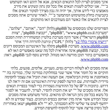
אינך מסכים לציית לכל התנאים הבאים, אנא אל תיגש ו/או תשתמש
ב־“”. אנו יכולים לשנות תנאים אלו בכל זמן נתון ונשקיע את מירב
מאמצינו כדי לידע אותך, אך יהיה זה נבון מצידך לסקור תנאים אלו
בקביעות כחלק מהשימוש המתמשך ב־“”. לאחר שינויים אתה מסכים
לציית לתנאים אלו כאשר הם מעודכנים ו/או מתוקנים.
הפורומים שלנו מבוססים על phpBB (להלן “הם”, “אותם”, “שלהם”,
“מערכת phpBB”, “www.phpbb.co.il”, “קבוצת phpBB”, “צוות
phpBB הישראלי”) אשר הינה מערכת בולטיין המשוחררת תחת הסכם
“
רישיון ציבורי כללי v2
” (להלן “GPL”) וניתנת להורדה דרך אתר
www.phpbb.com
. מערכת phpBB מקלה על האינטרנט המבוסס דיונים
בלבד, קבוצת phpBB אינה אחראית לכל מה שאנו מאפשרים ו/או לא
מאפשרים בתור תוכן מורשה ו/או מנוהל. למידע נוסף לגבי phpBB, ראה:
.
www.phpbb.com
אתה מסכים לא לשלוח דברים גסים, גזעניים, אלימים, פוגעים, בלתי
חוקיים או כל חומר אחר אשר שנוי במחלוקת במדינה שלך, במדינה בה “”
מאוחסנת או בחוק הבינלאומי. אם תעשה זאת תוביל את עצמך לחסימה
מיידית ולצמיתות, עם הודעה לספק שירות האינטרנט אם זה יראה לנו
דרוש. כתובות ה־IP של כל ההודעות נשמרות כדי לעזור בכפיית תנאים
אלו. אתה מסכים של “” יש את הזכות להסיר, לערוך, להעביר או לסגור
כל נושא בכל זמן נתון הנראה לנו מתאים. בתור משתמש אתה מסכים
שכל המידע אשר אתה מזין יאוחסן בבסיס הנתונים. בעוד שמידע זה לא
ייחשף לשום צד שלישי ללא הסכמתך, לא “” ולא phpBB ישאו באחריות
לכל ניסיון פריצה אשר יכול להוסיף לחשיפת המידע.