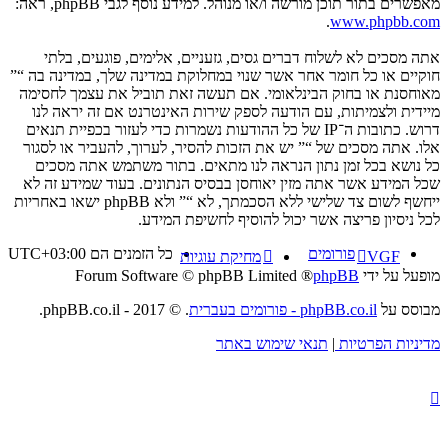
מאפשרים בתור תוכן מורשה ו/או מנוהל. למידע נוסף לגבי phpBB, ראה:
.
www.phpbb.com
אתה מסכים לא לשלוח דברים גסים, גזעניים, אלימים, פוגעים, בלתי
חוקיים או כל חומר אחר אשר שנוי במחלוקת במדינה שלך, במדינה בה “”
מאוחסנת או בחוק הבינלאומי. אם תעשה זאת תוביל את עצמך לחסימה
מיידית ולצמיתות, עם הודעה לספק שירות האינטרנט אם זה יראה לנו
דרוש. כתובות ה־IP של כל ההודעות נשמרות כדי לעזור בכפיית תנאים
אלו. אתה מסכים של “” יש את הזכות להסיר, לערוך, להעביר או לסגור
כל נושא בכל זמן נתון הנראה לנו מתאים. בתור משתמש אתה מסכים
שכל המידע אשר אתה מזין יאוחסן בבסיס הנתונים. בעוד שמידע זה לא
ייחשף לשום צד שלישי ללא הסכמתך, לא “” ולא phpBB ישאו באחריות
לכל ניסיון פריצה אשר יכול להוסיף לחשיפת המידע.
פורומים
כל הזמנים הם
UTC+03:00
VGF
מחיקת עוגיות
מופעל על ידי
phpBB
® Forum Software © phpBB Limited
מבוסס על
phpBB.co.il - פורומים בעברית
. © 2017 - phpBB.co.il.
מדיניות הפרטיות
|
תנאי שימוש באתר