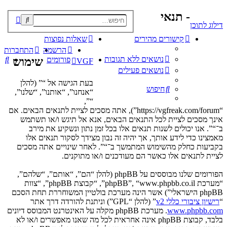
- תנאי
פוש
דילוג לתוכן
קדם
קישורים מהירים
שאלות נפוצות
הרשמה
התחברות
נושאים ללא תגובות
חי
פורומים
שימוש
VGF
נושאים פעילים
בעת הגישה אל “” (להלן
חיפוש
“אנחנו”, “אותנו”, “שלנו”,
“”,
“https://vgfreak.com/forum”), אתה מסכים לציית לתנאים הבאים. אם
אינך מסכים לציית לכל התנאים הבאים, אנא אל תיגש ו/או תשתמש
ב־“”. אנו יכולים לשנות תנאים אלו בכל זמן נתון ונשקיע את מירב
מאמצינו כדי לידע אותך, אך יהיה זה נבון מצידך לסקור תנאים אלו
בקביעות כחלק מהשימוש המתמשך ב־“”. לאחר שינויים אתה מסכים
לציית לתנאים אלו כאשר הם מעודכנים ו/או מתוקנים.
הפורומים שלנו מבוססים על phpBB (להלן “הם”, “אותם”, “שלהם”,
“מערכת phpBB”, “www.phpbb.co.il”, “קבוצת phpBB”, “צוות
phpBB הישראלי”) אשר הינה מערכת בולטיין המשוחררת תחת הסכם
“
רישיון ציבורי כללי v2
” (להלן “GPL”) וניתנת להורדה דרך אתר
www.phpbb.com
. מערכת phpBB מקלה על האינטרנט המבוסס דיונים
בלבד, קבוצת phpBB אינה אחראית לכל מה שאנו מאפשרים ו/או לא