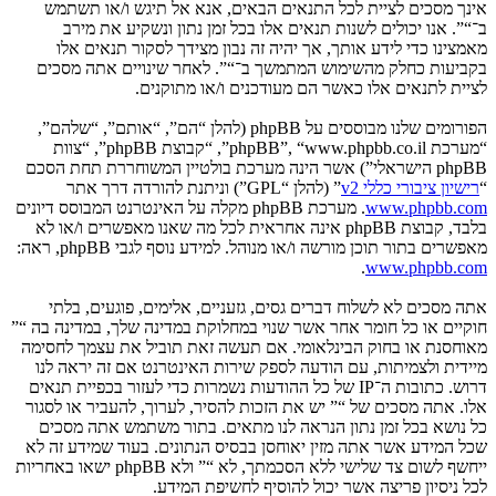
אינך מסכים לציית לכל התנאים הבאים, אנא אל תיגש ו/או תשתמש
ב־“”. אנו יכולים לשנות תנאים אלו בכל זמן נתון ונשקיע את מירב
מאמצינו כדי לידע אותך, אך יהיה זה נבון מצידך לסקור תנאים אלו
בקביעות כחלק מהשימוש המתמשך ב־“”. לאחר שינויים אתה מסכים
לציית לתנאים אלו כאשר הם מעודכנים ו/או מתוקנים.
הפורומים שלנו מבוססים על phpBB (להלן “הם”, “אותם”, “שלהם”,
“מערכת phpBB”, “www.phpbb.co.il”, “קבוצת phpBB”, “צוות
phpBB הישראלי”) אשר הינה מערכת בולטיין המשוחררת תחת הסכם
“
רישיון ציבורי כללי v2
” (להלן “GPL”) וניתנת להורדה דרך אתר
www.phpbb.com
. מערכת phpBB מקלה על האינטרנט המבוסס דיונים
בלבד, קבוצת phpBB אינה אחראית לכל מה שאנו מאפשרים ו/או לא
מאפשרים בתור תוכן מורשה ו/או מנוהל. למידע נוסף לגבי phpBB, ראה:
.
www.phpbb.com
אתה מסכים לא לשלוח דברים גסים, גזעניים, אלימים, פוגעים, בלתי
חוקיים או כל חומר אחר אשר שנוי במחלוקת במדינה שלך, במדינה בה “”
מאוחסנת או בחוק הבינלאומי. אם תעשה זאת תוביל את עצמך לחסימה
מיידית ולצמיתות, עם הודעה לספק שירות האינטרנט אם זה יראה לנו
דרוש. כתובות ה־IP של כל ההודעות נשמרות כדי לעזור בכפיית תנאים
אלו. אתה מסכים של “” יש את הזכות להסיר, לערוך, להעביר או לסגור
כל נושא בכל זמן נתון הנראה לנו מתאים. בתור משתמש אתה מסכים
שכל המידע אשר אתה מזין יאוחסן בבסיס הנתונים. בעוד שמידע זה לא
ייחשף לשום צד שלישי ללא הסכמתך, לא “” ולא phpBB ישאו באחריות
לכל ניסיון פריצה אשר יכול להוסיף לחשיפת המידע.