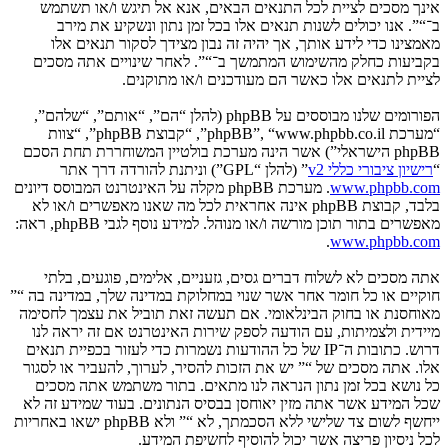
אינך מסכים לציית לכל התנאים הבאים, אנא אל תיגש ו/או תשתמש
ב־“”. אנו יכולים לשנות תנאים אלו בכל זמן נתון ונשקיע את מירב
מאמצינו כדי לידע אותך, אך יהיה זה נבון מצידך לסקור תנאים אלו
בקביעות כחלק מהשימוש המתמשך ב־“”. לאחר שינויים אתה מסכים
לציית לתנאים אלו כאשר הם מעודכנים ו/או מתוקנים.
הפורומים שלנו מבוססים על phpBB (להלן “הם”, “אותם”, “שלהם”,
“מערכת phpBB”, “www.phpbb.co.il”, “קבוצת phpBB”, “צוות
phpBB הישראלי”) אשר הינה מערכת בולטיין המשוחררת תחת הסכם
“
רישיון ציבורי כללי v2
” (להלן “GPL”) וניתנת להורדה דרך אתר
www.phpbb.com
. מערכת phpBB מקלה על האינטרנט המבוסס דיונים
בלבד, קבוצת phpBB אינה אחראית לכל מה שאנו מאפשרים ו/או לא
מאפשרים בתור תוכן מורשה ו/או מנוהל. למידע נוסף לגבי phpBB, ראה:
.
www.phpbb.com
אתה מסכים לא לשלוח דברים גסים, גזעניים, אלימים, פוגעים, בלתי
חוקיים או כל חומר אחר אשר שנוי במחלוקת במדינה שלך, במדינה בה “”
מאוחסנת או בחוק הבינלאומי. אם תעשה זאת תוביל את עצמך לחסימה
מיידית ולצמיתות, עם הודעה לספק שירות האינטרנט אם זה יראה לנו
דרוש. כתובות ה־IP של כל ההודעות נשמרות כדי לעזור בכפיית תנאים
אלו. אתה מסכים של “” יש את הזכות להסיר, לערוך, להעביר או לסגור
כל נושא בכל זמן נתון הנראה לנו מתאים. בתור משתמש אתה מסכים
שכל המידע אשר אתה מזין יאוחסן בבסיס הנתונים. בעוד שמידע זה לא
ייחשף לשום צד שלישי ללא הסכמתך, לא “” ולא phpBB ישאו באחריות
לכל ניסיון פריצה אשר יכול להוסיף לחשיפת המידע.