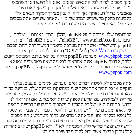
אינך מסכים לציית לכל התנאים הבאים, אנא אל תיגש ו/או תשתמש
ב־“”. אנו יכולים לשנות תנאים אלו בכל זמן נתון ונשקיע את מירב
מאמצינו כדי לידע אותך, אך יהיה זה נבון מצידך לסקור תנאים אלו
בקביעות כחלק מהשימוש המתמשך ב־“”. לאחר שינויים אתה מסכים
לציית לתנאים אלו כאשר הם מעודכנים ו/או מתוקנים.
הפורומים שלנו מבוססים על phpBB (להלן “הם”, “אותם”, “שלהם”,
“מערכת phpBB”, “www.phpbb.co.il”, “קבוצת phpBB”, “צוות
phpBB הישראלי”) אשר הינה מערכת בולטיין המשוחררת תחת הסכם
“
רישיון ציבורי כללי v2
” (להלן “GPL”) וניתנת להורדה דרך אתר
www.phpbb.com
. מערכת phpBB מקלה על האינטרנט המבוסס דיונים
בלבד, קבוצת phpBB אינה אחראית לכל מה שאנו מאפשרים ו/או לא
מאפשרים בתור תוכן מורשה ו/או מנוהל. למידע נוסף לגבי phpBB, ראה:
.
www.phpbb.com
אתה מסכים לא לשלוח דברים גסים, גזעניים, אלימים, פוגעים, בלתי
חוקיים או כל חומר אחר אשר שנוי במחלוקת במדינה שלך, במדינה בה “”
מאוחסנת או בחוק הבינלאומי. אם תעשה זאת תוביל את עצמך לחסימה
מיידית ולצמיתות, עם הודעה לספק שירות האינטרנט אם זה יראה לנו
דרוש. כתובות ה־IP של כל ההודעות נשמרות כדי לעזור בכפיית תנאים
אלו. אתה מסכים של “” יש את הזכות להסיר, לערוך, להעביר או לסגור
כל נושא בכל זמן נתון הנראה לנו מתאים. בתור משתמש אתה מסכים
שכל המידע אשר אתה מזין יאוחסן בבסיס הנתונים. בעוד שמידע זה לא
ייחשף לשום צד שלישי ללא הסכמתך, לא “” ולא phpBB ישאו באחריות
לכל ניסיון פריצה אשר יכול להוסיף לחשיפת המידע.