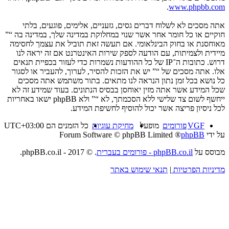
.
www.phpbb.com
אתה מסכים לא לשלוח דברים גסים, גזעניים, אלימים, פוגעים, בלתי
חוקיים או כל חומר אחר אשר שנוי במחלוקת במדינה שלך, במדינה בה “”
מאוחסנת או בחוק הבינלאומי. אם תעשה זאת תוביל את עצמך לחסימה
מיידית ולצמיתות, עם הודעה לספק שירות האינטרנט אם זה יראה לנו
דרוש. כתובות ה־IP של כל ההודעות נשמרות כדי לעזור בכפיית תנאים
אלו. אתה מסכים של “” יש את הזכות להסיר, לערוך, להעביר או לסגור
כל נושא בכל זמן נתון הנראה לנו מתאים. בתור משתמש אתה מסכים
שכל המידע אשר אתה מזין יאוחסן בבסיס הנתונים. בעוד שמידע זה לא
ייחשף לשום צד שלישי ללא הסכמתך, לא “” ולא phpBB ישאו באחריות
לכל ניסיון פריצה אשר יכול להוסיף לחשיפת המידע.
VGF
פורומים
מופעל
מחיקת עוגיות
כל הזמנים הם
UTC+03:00
על ידי
phpBB
® Forum Software © phpBB Limited
מבוסס על
phpBB.co.il - פורומים בעברית
. © 2017 - phpBB.co.il.
מדיניות הפרטיות
|
תנאי שימוש באתר