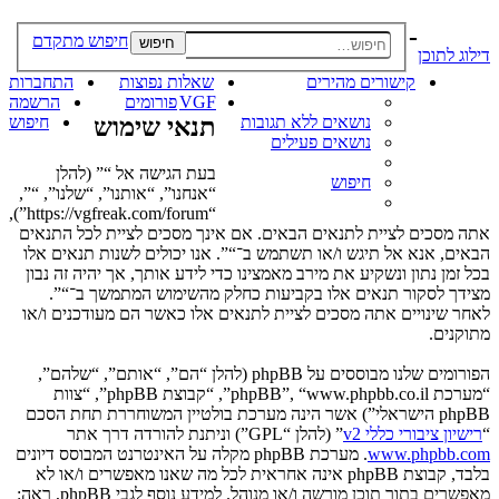
-
חיפוש מתקדם
חיפוש
דילוג לתוכן
קישורים מהירים
שאלות נפוצות
התחברות
VGF
פורומים
הרשמה
נושאים ללא תגובות
תנאי שימוש
חיפוש
נושאים פעילים
בעת הגישה אל “” (להלן
חיפוש
“אנחנו”, “אותנו”, “שלנו”, “”,
“https://vgfreak.com/forum”),
אתה מסכים לציית לתנאים הבאים. אם אינך מסכים לציית לכל התנאים
הבאים, אנא אל תיגש ו/או תשתמש ב־“”. אנו יכולים לשנות תנאים אלו
בכל זמן נתון ונשקיע את מירב מאמצינו כדי לידע אותך, אך יהיה זה נבון
מצידך לסקור תנאים אלו בקביעות כחלק מהשימוש המתמשך ב־“”.
לאחר שינויים אתה מסכים לציית לתנאים אלו כאשר הם מעודכנים ו/או
מתוקנים.
הפורומים שלנו מבוססים על phpBB (להלן “הם”, “אותם”, “שלהם”,
“מערכת phpBB”, “www.phpbb.co.il”, “קבוצת phpBB”, “צוות
phpBB הישראלי”) אשר הינה מערכת בולטיין המשוחררת תחת הסכם
“
רישיון ציבורי כללי v2
” (להלן “GPL”) וניתנת להורדה דרך אתר
www.phpbb.com
. מערכת phpBB מקלה על האינטרנט המבוסס דיונים
בלבד, קבוצת phpBB אינה אחראית לכל מה שאנו מאפשרים ו/או לא
מאפשרים בתור תוכן מורשה ו/או מנוהל. למידע נוסף לגבי phpBB, ראה: