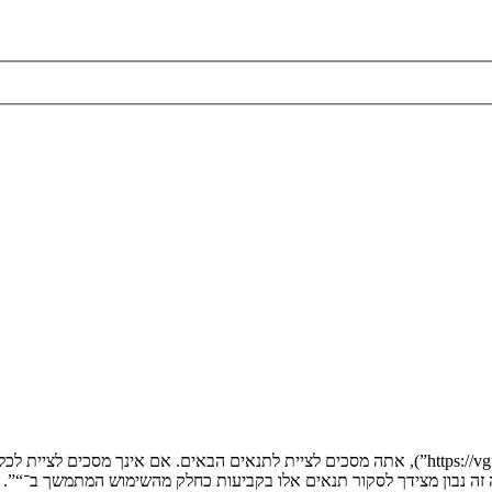
בעת הגישה אל “” (להלן “אנחנו”, “אותנו”, “שלנו”, “”, “https://vgfreak.com/forum”), אתה מסכים לציי
יה זה נבון מצידך לסקור תנאים אלו בקביעות כחלק מהשימוש המתמשך ב־“”.