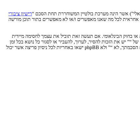
רישיון ציבורי
phpB מקלה על האינטרנט המבוסס דיונים בלבד, קבוצת phpBB אינה אחראית לכל מה שאנו מאפשרים ו/או לא מאפשרים בתור תוכן מורשה
ת או בחוק הבינלאומי. אם תעשה זאת תוביל את עצמך לחסימה מיידית
 לעזור בכפיית תנאים אלו. אתה מסכים של “” יש את הזכות להסיר, לערוך, להעביר או לסגור כל נושא בכל זמן
נתון הנראה לנו מתאים. בתור משתמש אתה מסכים שכל המידע אשר אתה מזין יאוחסן בבסיס הנתונים. בעוד שמידע זה לא ייחשף לשום צד שלישי ללא הסכמתך, לא “” ולא phpBB ישאו באחריות לכל ניסיון פריצה אשר יכול