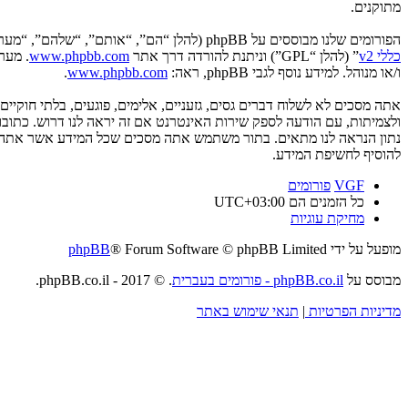
מתוקנים.
הפורומים שלנו מבוססים על phpBB (להלן “הם”, “אותם”, “שלהם”, “מערכת phpBB”, “www.phpbb.co.il”, “קבוצת phpBB”, “צוות phpBB הישראלי”) אשר הינה מערכת בולטיין המשוחררת תחת הסכם “
כללי v2
” (להלן “GPL”) וניתנת להורדה דרך אתר
www.phpbb.com
ו/או מנוהל. למידע נוסף לגבי phpBB, ראה:
www.phpbb.com
.
אתה מסכים לא לשלוח דברים גסים, גזעניים, אלימים, פוגעים, בלתי חוקי
להוסיף לחשיפת המידע.
VGF
פורומים
כל הזמנים הם
UTC+03:00
מחיקת עוגיות
מופעל על ידי
® Forum Software © phpBB Limited
phpBB
מבוסס על
phpBB.co.il - פורומים בעברית
. © 2017 - phpBB.co.il.
מדיניות הפרטיות
|
תנאי שימוש באתר