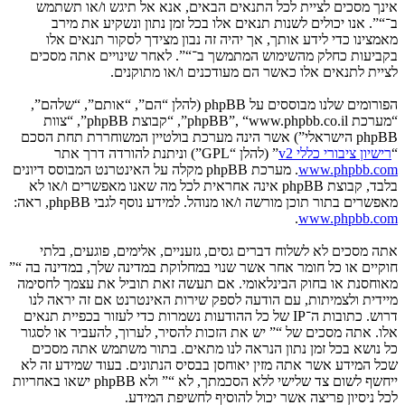
אינך מסכים לציית לכל התנאים הבאים, אנא אל תיגש ו/או תשתמש
ב־“”. אנו יכולים לשנות תנאים אלו בכל זמן נתון ונשקיע את מירב
מאמצינו כדי לידע אותך, אך יהיה זה נבון מצידך לסקור תנאים אלו
בקביעות כחלק מהשימוש המתמשך ב־“”. לאחר שינויים אתה מסכים
לציית לתנאים אלו כאשר הם מעודכנים ו/או מתוקנים.
הפורומים שלנו מבוססים על phpBB (להלן “הם”, “אותם”, “שלהם”,
“מערכת phpBB”, “www.phpbb.co.il”, “קבוצת phpBB”, “צוות
phpBB הישראלי”) אשר הינה מערכת בולטיין המשוחררת תחת הסכם
“
רישיון ציבורי כללי v2
” (להלן “GPL”) וניתנת להורדה דרך אתר
www.phpbb.com
. מערכת phpBB מקלה על האינטרנט המבוסס דיונים
בלבד, קבוצת phpBB אינה אחראית לכל מה שאנו מאפשרים ו/או לא
מאפשרים בתור תוכן מורשה ו/או מנוהל. למידע נוסף לגבי phpBB, ראה:
.
www.phpbb.com
אתה מסכים לא לשלוח דברים גסים, גזעניים, אלימים, פוגעים, בלתי
חוקיים או כל חומר אחר אשר שנוי במחלוקת במדינה שלך, במדינה בה “”
מאוחסנת או בחוק הבינלאומי. אם תעשה זאת תוביל את עצמך לחסימה
מיידית ולצמיתות, עם הודעה לספק שירות האינטרנט אם זה יראה לנו
דרוש. כתובות ה־IP של כל ההודעות נשמרות כדי לעזור בכפיית תנאים
אלו. אתה מסכים של “” יש את הזכות להסיר, לערוך, להעביר או לסגור
כל נושא בכל זמן נתון הנראה לנו מתאים. בתור משתמש אתה מסכים
שכל המידע אשר אתה מזין יאוחסן בבסיס הנתונים. בעוד שמידע זה לא
ייחשף לשום צד שלישי ללא הסכמתך, לא “” ולא phpBB ישאו באחריות
לכל ניסיון פריצה אשר יכול להוסיף לחשיפת המידע.