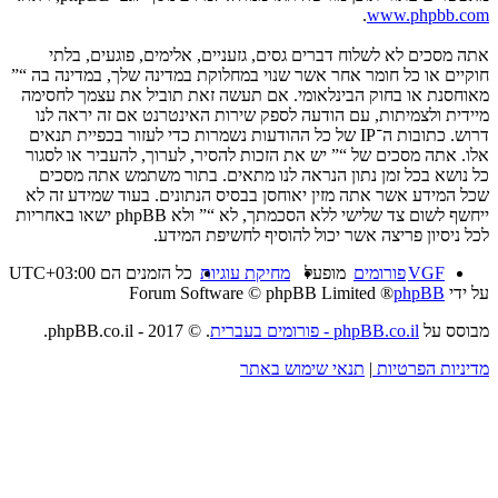
.
www.phpbb.com
אתה מסכים לא לשלוח דברים גסים, גזעניים, אלימים, פוגעים, בלתי
חוקיים או כל חומר אחר אשר שנוי במחלוקת במדינה שלך, במדינה בה “”
מאוחסנת או בחוק הבינלאומי. אם תעשה זאת תוביל את עצמך לחסימה
מיידית ולצמיתות, עם הודעה לספק שירות האינטרנט אם זה יראה לנו
דרוש. כתובות ה־IP של כל ההודעות נשמרות כדי לעזור בכפיית תנאים
אלו. אתה מסכים של “” יש את הזכות להסיר, לערוך, להעביר או לסגור
כל נושא בכל זמן נתון הנראה לנו מתאים. בתור משתמש אתה מסכים
שכל המידע אשר אתה מזין יאוחסן בבסיס הנתונים. בעוד שמידע זה לא
ייחשף לשום צד שלישי ללא הסכמתך, לא “” ולא phpBB ישאו באחריות
לכל ניסיון פריצה אשר יכול להוסיף לחשיפת המידע.
VGF
פורומים
מופעל
מחיקת עוגיות
כל הזמנים הם
UTC+03:00
על ידי
phpBB
® Forum Software © phpBB Limited
מבוסס על
phpBB.co.il - פורומים בעברית
. © 2017 - phpBB.co.il.
מדיניות הפרטיות
|
תנאי שימוש באתר