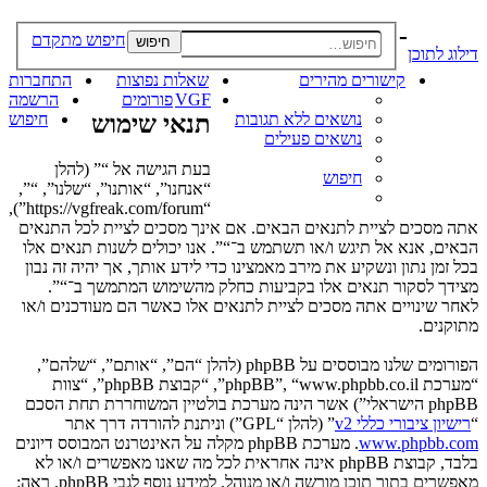
-
חיפוש מתקדם
חיפוש
דילוג לתוכן
קישורים מהירים
שאלות נפוצות
התחברות
VGF
פורומים
הרשמה
נושאים ללא תגובות
תנאי שימוש
חיפוש
נושאים פעילים
בעת הגישה אל “” (להלן
חיפוש
“אנחנו”, “אותנו”, “שלנו”, “”,
“https://vgfreak.com/forum”),
אתה מסכים לציית לתנאים הבאים. אם אינך מסכים לציית לכל התנאים
הבאים, אנא אל תיגש ו/או תשתמש ב־“”. אנו יכולים לשנות תנאים אלו
בכל זמן נתון ונשקיע את מירב מאמצינו כדי לידע אותך, אך יהיה זה נבון
מצידך לסקור תנאים אלו בקביעות כחלק מהשימוש המתמשך ב־“”.
לאחר שינויים אתה מסכים לציית לתנאים אלו כאשר הם מעודכנים ו/או
מתוקנים.
הפורומים שלנו מבוססים על phpBB (להלן “הם”, “אותם”, “שלהם”,
“מערכת phpBB”, “www.phpbb.co.il”, “קבוצת phpBB”, “צוות
phpBB הישראלי”) אשר הינה מערכת בולטיין המשוחררת תחת הסכם
“
רישיון ציבורי כללי v2
” (להלן “GPL”) וניתנת להורדה דרך אתר
www.phpbb.com
. מערכת phpBB מקלה על האינטרנט המבוסס דיונים
בלבד, קבוצת phpBB אינה אחראית לכל מה שאנו מאפשרים ו/או לא
מאפשרים בתור תוכן מורשה ו/או מנוהל. למידע נוסף לגבי phpBB, ראה: