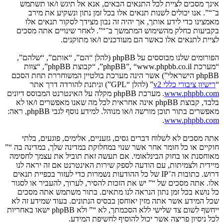
אינך מסכים לציית לכל התנאים הבאים, אנא אל תיגש ו/או תשתמש
ב־“”. אנו יכולים לשנות תנאים אלו בכל זמן נתון ונשקיע את מירב
מאמצינו כדי לידע אותך, אך יהיה זה נבון מצידך לסקור תנאים אלו
בקביעות כחלק מהשימוש המתמשך ב־“”. לאחר שינויים אתה מסכים
לציית לתנאים אלו כאשר הם מעודכנים ו/או מתוקנים.
הפורומים שלנו מבוססים על phpBB (להלן “הם”, “אותם”, “שלהם”,
“מערכת phpBB”, “www.phpbb.co.il”, “קבוצת phpBB”, “צוות
phpBB הישראלי”) אשר הינה מערכת בולטיין המשוחררת תחת הסכם
“
רישיון ציבורי כללי v2
” (להלן “GPL”) וניתנת להורדה דרך אתר
www.phpbb.com
. מערכת phpBB מקלה על האינטרנט המבוסס דיונים
בלבד, קבוצת phpBB אינה אחראית לכל מה שאנו מאפשרים ו/או לא
מאפשרים בתור תוכן מורשה ו/או מנוהל. למידע נוסף לגבי phpBB, ראה:
.
www.phpbb.com
אתה מסכים לא לשלוח דברים גסים, גזעניים, אלימים, פוגעים, בלתי
חוקיים או כל חומר אחר אשר שנוי במחלוקת במדינה שלך, במדינה בה “”
מאוחסנת או בחוק הבינלאומי. אם תעשה זאת תוביל את עצמך לחסימה
מיידית ולצמיתות, עם הודעה לספק שירות האינטרנט אם זה יראה לנו
דרוש. כתובות ה־IP של כל ההודעות נשמרות כדי לעזור בכפיית תנאים
אלו. אתה מסכים של “” יש את הזכות להסיר, לערוך, להעביר או לסגור
כל נושא בכל זמן נתון הנראה לנו מתאים. בתור משתמש אתה מסכים
שכל המידע אשר אתה מזין יאוחסן בבסיס הנתונים. בעוד שמידע זה לא
ייחשף לשום צד שלישי ללא הסכמתך, לא “” ולא phpBB ישאו באחריות
לכל ניסיון פריצה אשר יכול להוסיף לחשיפת המידע.