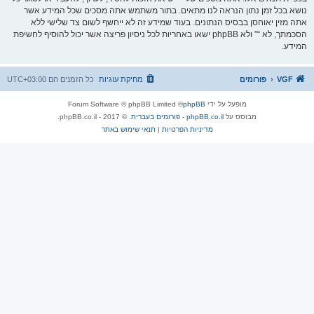
נושא בכל זמן נתון הנראה לנו מתאים. בתור משתמש אתה מסכים שכל המידע אשר
אתה מזין יאוחסן בבסיס הנתונים. בעוד שמידע זה לא ייחשף לשום צד שלישי ללא
הסכמתך, לא “” ולא phpBB ישאו באחריות לכל ניסיון פריצה אשר יכול להוסיף לחשיפת
המידע.
VGF
פורומים
מחיקת עוגיות
כל הזמנים הם
UTC+03:00
מופעל על ידי
phpBB
® Forum Software © phpBB Limited
מבוסס על
phpBB.co.il - פורומים בעברית
. © 2017 - phpBB.co.il.
מדיניות הפרטיות
|
תנאי שימוש באתר