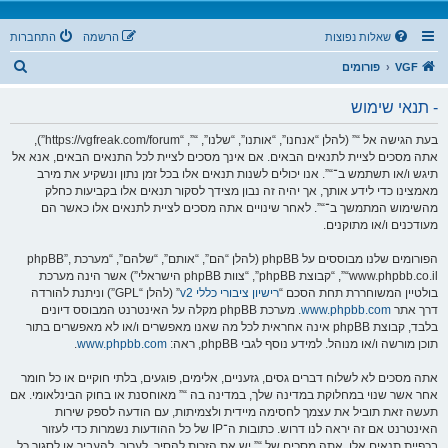
שאלות נפוצות
הרשמה
התחברות
ח
VGF
פורומים
י
- תנאי שימוש
פ
ו
בעת הגישה אל “” (להלן “אנחנו”, “אותנו”, “שלנו”, “”, “https://vgfreak.com/forum”),
אתה מסכים לציית לתנאים הבאים. אם אינך מסכים לציית לכל התנאים הבאים, אנא אל
ש
תיגש ו/או תשתמש ב־“”. אנו יכולים לשנות תנאים אלו בכל זמן נתון ונשקיע את מירב
מאמצינו כדי לידע אותך, אך יהיה זה נבון מצידך לסקור תנאים אלו בקביעות כחלק
מהשימוש המתמשך ב־“”. לאחר שינויים אתה מסכים לציית לתנאים אלו כאשר הם
מעודכנים ו/או מתוקנים.
הפורומים שלנו מבוססים על phpBB (להלן “הם”, “אותם”, “שלהם”, “מערכת phpBB”,
“www.phpbb.co.il”, “קבוצת phpBB”, “צוות phpBB הישראלי”) אשר הינה מערכת
בולטיין המשוחררת תחת הסכם “
רישיון ציבורי כללי v2
” (להלן “GPL”) וניתנת להורדה
דרך אתר
www.phpbb.com
. מערכת phpBB מקלה על האינטרנט המבוסס דיונים
בלבד, קבוצת phpBB אינה אחראית לכל מה שאנו מאפשרים ו/או לא מאפשרים בתור
תוכן מורשה ו/או מנוהל. למידע נוסף לגבי phpBB, ראה:
www.phpbb.com
.
אתה מסכים לא לשלוח דברים גסים, גזעניים, אלימים, פוגעים, בלתי חוקיים או כל חומר
אחר אשר שנוי במחלוקת במדינה שלך, במדינה בה “” מאוחסנת או בחוק הבינלאומי. אם
תעשה זאת תוביל את עצמך לחסימה מיידית ולצמיתות, עם הודעה לספק שירות
האינטרנט אם זה יראה לנו דרוש. כתובות ה־IP של כל ההודעות נשמרות כדי לעזור
בכפיית תנאים אלו. אתה מסכים של “” יש את הזכות להסיר, לערוך, להעביר או לסגור כל