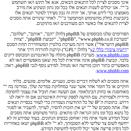
אינך מסכים לציית לכל התנאים הבאים, אנא אל תיגש ו/או תשתמש
ב־“”. אנו יכולים לשנות תנאים אלו בכל זמן נתון ונשקיע את מירב
מאמצינו כדי לידע אותך, אך יהיה זה נבון מצידך לסקור תנאים אלו
בקביעות כחלק מהשימוש המתמשך ב־“”. לאחר שינויים אתה מסכים
לציית לתנאים אלו כאשר הם מעודכנים ו/או מתוקנים.
הפורומים שלנו מבוססים על phpBB (להלן “הם”, “אותם”, “שלהם”,
“מערכת phpBB”, “www.phpbb.co.il”, “קבוצת phpBB”, “צוות
phpBB הישראלי”) אשר הינה מערכת בולטיין המשוחררת תחת הסכם
“
רישיון ציבורי כללי v2
” (להלן “GPL”) וניתנת להורדה דרך אתר
www.phpbb.com
. מערכת phpBB מקלה על האינטרנט המבוסס דיונים
בלבד, קבוצת phpBB אינה אחראית לכל מה שאנו מאפשרים ו/או לא
מאפשרים בתור תוכן מורשה ו/או מנוהל. למידע נוסף לגבי phpBB, ראה:
.
www.phpbb.com
אתה מסכים לא לשלוח דברים גסים, גזעניים, אלימים, פוגעים, בלתי
חוקיים או כל חומר אחר אשר שנוי במחלוקת במדינה שלך, במדינה בה “”
מאוחסנת או בחוק הבינלאומי. אם תעשה זאת תוביל את עצמך לחסימה
מיידית ולצמיתות, עם הודעה לספק שירות האינטרנט אם זה יראה לנו
דרוש. כתובות ה־IP של כל ההודעות נשמרות כדי לעזור בכפיית תנאים
אלו. אתה מסכים של “” יש את הזכות להסיר, לערוך, להעביר או לסגור
כל נושא בכל זמן נתון הנראה לנו מתאים. בתור משתמש אתה מסכים
שכל המידע אשר אתה מזין יאוחסן בבסיס הנתונים. בעוד שמידע זה לא
ייחשף לשום צד שלישי ללא הסכמתך, לא “” ולא phpBB ישאו באחריות
לכל ניסיון פריצה אשר יכול להוסיף לחשיפת המידע.