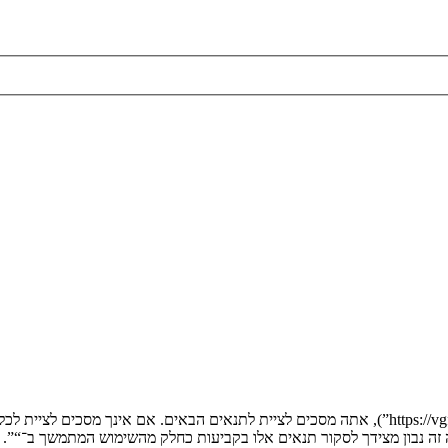
בעת הגישה אל “” (להלן “אנחנו”, “אותנו”, “שלנו”, “”, “https://vgfreak.com/forum”), אתה מסכים לציי
יה זה נבון מצידך לסקור תנאים אלו בקביעות כחלק מהשימוש המתמשך ב־“”.