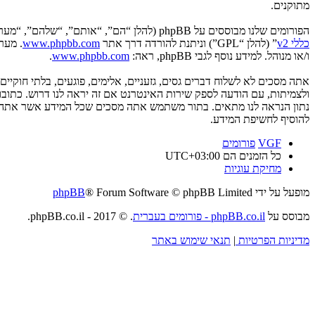
מתוקנים.
הפורומים שלנו מבוססים על phpBB (להלן “הם”, “אותם”, “שלהם”, “מערכת phpBB”, “www.phpbb.co.il”, “קבוצת phpBB”, “צוות phpBB הישראלי”) אשר הינה מערכת בולטיין המשוחררת תחת הסכם “
כללי v2
” (להלן “GPL”) וניתנת להורדה דרך אתר
www.phpbb.com
ו/או מנוהל. למידע נוסף לגבי phpBB, ראה:
www.phpbb.com
.
אתה מסכים לא לשלוח דברים גסים, גזעניים, אלימים, פוגעים, בלתי חוקי
להוסיף לחשיפת המידע.
VGF
פורומים
כל הזמנים הם
UTC+03:00
מחיקת עוגיות
מופעל על ידי
® Forum Software © phpBB Limited
phpBB
מבוסס על
phpBB.co.il - פורומים בעברית
. © 2017 - phpBB.co.il.
מדיניות הפרטיות
|
תנאי שימוש באתר