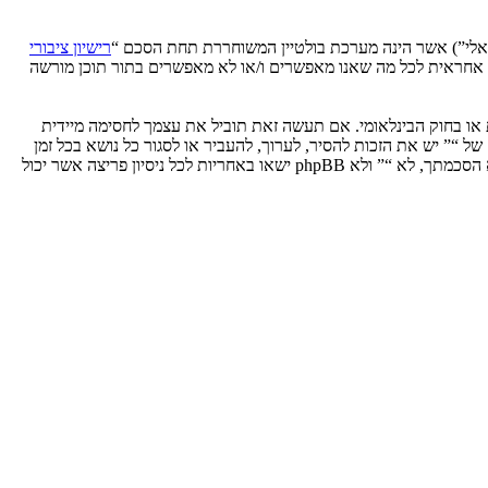
רישיון ציבורי
phpB מקלה על האינטרנט המבוסס דיונים בלבד, קבוצת phpBB אינה אחראית לכל מה שאנו מאפשרים ו/או לא מאפשרים בתור תוכן מורשה
ת או בחוק הבינלאומי. אם תעשה זאת תוביל את עצמך לחסימה מיידית
 לעזור בכפיית תנאים אלו. אתה מסכים של “” יש את הזכות להסיר, לערוך, להעביר או לסגור כל נושא בכל זמן
נתון הנראה לנו מתאים. בתור משתמש אתה מסכים שכל המידע אשר אתה מזין יאוחסן בבסיס הנתונים. בעוד שמידע זה לא ייחשף לשום צד שלישי ללא הסכמתך, לא “” ולא phpBB ישאו באחריות לכל ניסיון פריצה אשר יכול